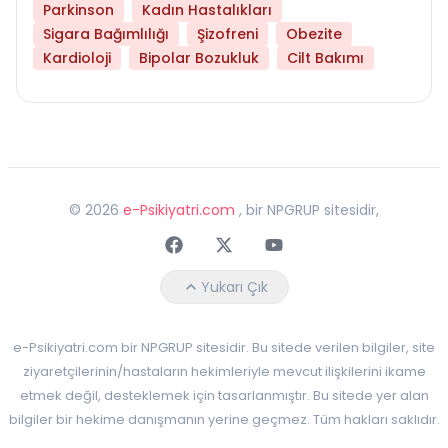
Parkinson
Kadın Hastalıkları
Sigara Bağımlılığı
Şizofreni
Obezite
Kardioloji
Bipolar Bozukluk
Cilt Bakımı
©
2026
e-Psikiyatri.com
, bir NPGRUP sitesidir,
Faceebok
Twitter
Youtube
Yukarı Çık
e-Psikiyatri.com bir NPGRUP sitesidir. Bu sitede verilen bilgiler, site
ziyaretçilerinin/hastaların hekimleriyle mevcut ilişkilerini ikame
etmek değil, desteklemek için tasarlanmıştır. Bu sitede yer alan
bilgiler bir hekime danışmanın yerine geçmez. Tüm hakları saklıdır.