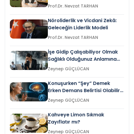
Prof.Dr. Nevzat TARHAN
Nöroliderlik ve Vicdani Zekâ:
Geleceğin Liderlik Modeli
Prof.Dr. Nevzat TARHAN
İşe Gidip Çalışabiliyor Olmak
Sağlıklı Olduğunuz Anlamına
Gelir mi?
Zeynep GÜÇLÜCAN
Konuşurken “Şey” Demek
Erken Demans Belirtisi Olabilir
mi?
Zeynep GÜÇLÜCAN
Kahveye Limon Sıkmak
Zayıflatır mı?
Zeynep GÜÇLÜCAN