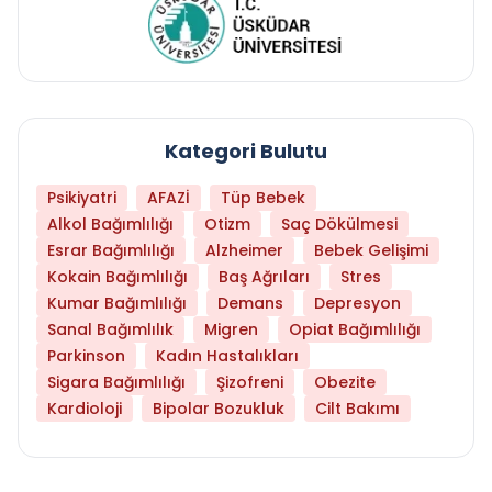
Kategori Bulutu
Psikiyatri
AFAZİ
Tüp Bebek
Alkol Bağımlılığı
Otizm
Saç Dökülmesi
Esrar Bağımlılığı
Alzheimer
Bebek Gelişimi
Kokain Bağımlılığı
Baş Ağrıları
Stres
Kumar Bağımlılığı
Demans
Depresyon
Sanal Bağımlılık
Migren
Opiat Bağımlılığı
Parkinson
Kadın Hastalıkları
Sigara Bağımlılığı
Şizofreni
Obezite
Kardioloji
Bipolar Bozukluk
Cilt Bakımı