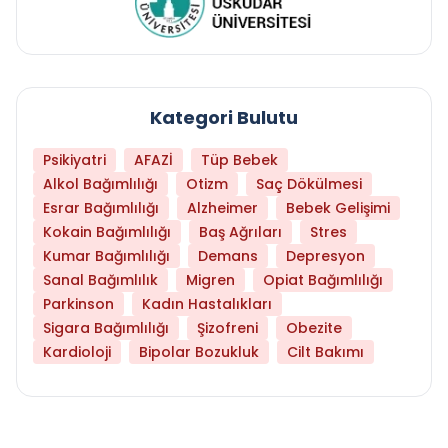
Kategori Bulutu
Psikiyatri
AFAZİ
Tüp Bebek
Alkol Bağımlılığı
Otizm
Saç Dökülmesi
Esrar Bağımlılığı
Alzheimer
Bebek Gelişimi
Kokain Bağımlılığı
Baş Ağrıları
Stres
Kumar Bağımlılığı
Demans
Depresyon
Sanal Bağımlılık
Migren
Opiat Bağımlılığı
Parkinson
Kadın Hastalıkları
Sigara Bağımlılığı
Şizofreni
Obezite
Kardioloji
Bipolar Bozukluk
Cilt Bakımı