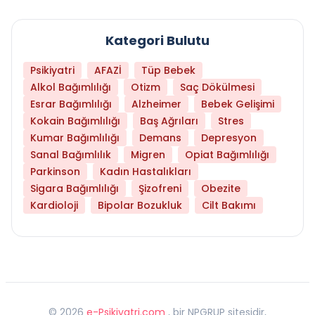
Kategori Bulutu
Psikiyatri
AFAZİ
Tüp Bebek
Alkol Bağımlılığı
Otizm
Saç Dökülmesi
Esrar Bağımlılığı
Alzheimer
Bebek Gelişimi
Kokain Bağımlılığı
Baş Ağrıları
Stres
Kumar Bağımlılığı
Demans
Depresyon
Sanal Bağımlılık
Migren
Opiat Bağımlılığı
Parkinson
Kadın Hastalıkları
Sigara Bağımlılığı
Şizofreni
Obezite
Kardioloji
Bipolar Bozukluk
Cilt Bakımı
©
2026
e-Psikiyatri.com
, bir NPGRUP sitesidir,