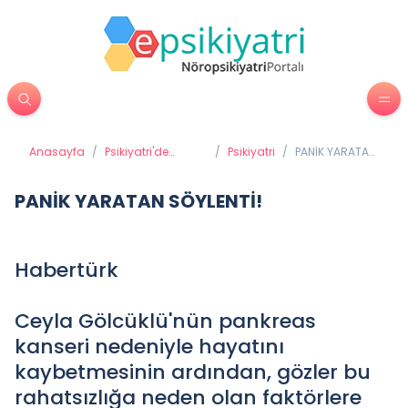
Anasayfa
/
Psikiyatri'de
/
Psikiyatri
/
PANİK YARATAN
Tedavi Yöntemleri
SÖYLENTİ!
PANİK YARATAN SÖYLENTİ!
Habertürk
Ceyla Gölcüklü'nün pankreas
kanseri nedeniyle hayatını
kaybetmesinin ardından, gözler bu
rahatsızlığa neden olan faktörlere