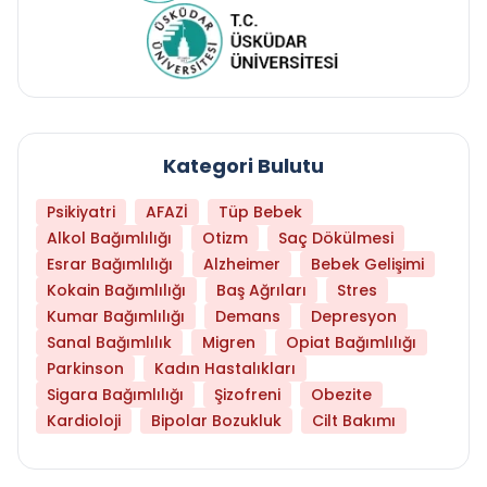
Kategori Bulutu
Psikiyatri
AFAZİ
Tüp Bebek
Alkol Bağımlılığı
Otizm
Saç Dökülmesi
Esrar Bağımlılığı
Alzheimer
Bebek Gelişimi
Kokain Bağımlılığı
Baş Ağrıları
Stres
Kumar Bağımlılığı
Demans
Depresyon
Sanal Bağımlılık
Migren
Opiat Bağımlılığı
Parkinson
Kadın Hastalıkları
Sigara Bağımlılığı
Şizofreni
Obezite
Kardioloji
Bipolar Bozukluk
Cilt Bakımı