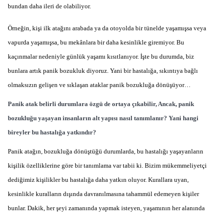
bundan daha ileri de olabiliyor.
Örneğin, kişi ilk atağını arabada ya da otoyolda bir tünelde yaşamışsa veya
vapurda yaşamışsa, bu mekânlara bir daha kesinlikle giremiyor. Bu
kaçınmalar nedeniyle günlük yaşamı kısıtlanıyor. İşte bu durumda, biz
bunlara artık panik bozukluk diyoruz. Yani bir hastalığa, sıkıntıya bağlı
olmaksızın gelişen ve sıklaşan ataklar panik bozukluğa dönüşüyor…
Panik atak belirli durumlara özgü de ortaya çıkabilir, Ancak, panik
bozukluğu yaşayan insanların alt yapısı nasıl tanımlanır? Yani hangi
bireyler bu hastalığa yatkındır?
Panik atağın, bozukluğa dönüştüğü durumlarda, bu hastalığı yaşayanların
kişilik özelliklerine göre bir tanımlama var tabii ki. Bizim mükemmeliyetçi
dediğimiz kişilikler bu hastalığa daha yatkın oluyor. Kurallara uyan,
kesinlikle kuralların dışında davranılmasına tahammül edemeyen kişiler
bunlar. Dakik, her şeyi zamanında yapmak isteyen, yaşamının her alanında