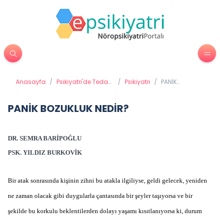
Anasayfa
/
Psikiyatri'de Tedavi
/
Psikiyatri
/
PANİK
Yöntemleri
BOZUKLUK
NEDİR?
PANİK BOZUKLUK NEDİR?
DR. SEMRA BARİPOĞLU
PSK. YILDIZ BURKOVİK
Bir atak sonrasında kişinin zihni bu atakla ilgiliyse, geldi gelecek, yeniden
ne zaman olacak gibi duygularla çantasında bir şeyler taşıyorsa ve bir
şekilde bu korkulu beklentilerden dolayı yaşamı kısıtlanıyorsa ki, durum