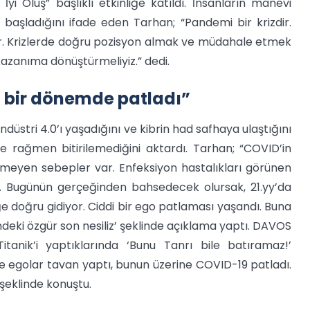
i Oluş” başlıklı etkinliğe katıldı. İnsanların manevi
aşladığını ifade eden Tarhan; “Pandemi bir krizdir.
ir. Krizlerde doğru pozisyon almak ve müdahale etmek
kazanıma dönüştürmeliyiz.” dedi.
 bir dönemde patladı”
stri 4.0’ı yaşadığını ve kibrin had safhaya ulaştığını
e rağmen bitirilemediğini aktardı. Tarhan; “COVID’in
yen sebepler var. Enfeksiyon hastalıkları görünen
Bugünün gerçeğinden bahsedecek olursak, 21.yy’da
lüğe doğru gidiyor. Ciddi bir ego patlaması yaşandı. Buna
hindeki özgür son nesiliz’ şeklinde açıklama yaptı. DAVOS
itanik’i yaptıklarında ‘Bunu Tanrı bile batıramaz!’
 ile egolar tavan yaptı, bunun üzerine COVID-19 patladı.
şeklinde konuştu.