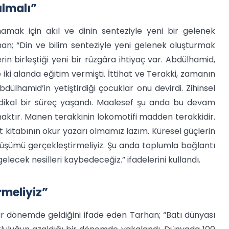
ılmalı”
mak için akıl ve dinin senteziyle yeni bir gelenek
han; “Din ve bilim senteziyle yeni gelenek oluşturmak
mlerin birleştiği yeni bir rüzgâra ihtiyaç var. Abdülhamid,
iki alanda eğitim vermişti. İttihat ve Terakki, zamanın
dülhamid’in yetiştirdiği çocuklar onu devirdi. Zihinsel
dikal bir süreç yaşandı. Maalesef şu anda bu devam
ktır. Manen terakkinin lokomotifi madden terakkidir.
at kitabının okur yazarı olmamız lazım. Küresel güçlerin
üşümü gerçekleştirmeliyiz. Şu anda toplumla bağlantı
ecek nesilleri kaybedeceğiz.” ifadelerini kullandı.
meliyiz”
r dönemde geldiğini ifade eden Tarhan; “Batı dünyası