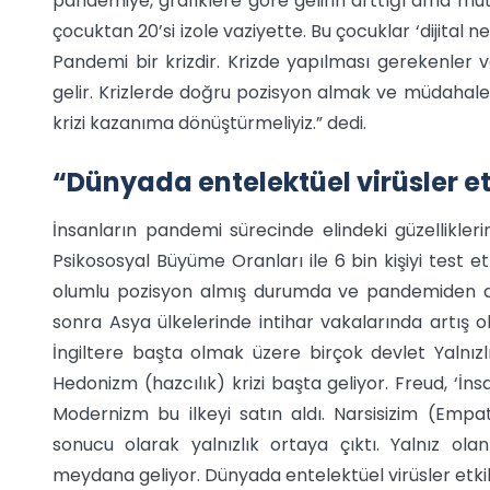
pandemiye, grafiklere göre gelirin arttığı ama mu
çocuktan 20’si izole vaziyette. Bu çocuklar ‘dijital ne
Pandemi bir krizdir. Krizde yapılması gerekenler 
gelir. Krizlerde doğru pozisyon almak ve müdahale
krizi kazanıma dönüştürmeliyiz.” dedi.
“Dünyada entelektüel virüsler et
İnsanların pandemi sürecinde elindeki güzellikler
Psikososyal Büyüme Oranları ile 6 bin kişiyi test 
olumlu pozisyon almış durumda ve pandemiden de
sonra Asya ülkelerinde intihar vakalarında artış ol
İngiltere başta olmak üzere birçok devlet Yalnızl
Hedonizm (hazcılık) krizi başta geliyor. Freud, ‘İns
Modernizm bu ilkeyi satın aldı. Narsisizim (Emp
sonucu olarak yalnızlık ortaya çıktı. Yalnız ol
meydana geliyor. Dünyada entelektüel virüsler etkili