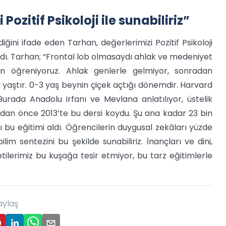
ozitif Psikoloji ile sunabiliriz”
ğini ifade eden Tarhan, değerlerimizi Pozitif Psikoloji
dı. Tarhan; “Frontal lob olmasaydı ahlak ve medeniyet
an öğreniyoruz. Ahlak genlerle gelmiyor, sonradan
-3 yaştır. 0-3 yaş beynin çiçek açtığı dönemdir. Harvard
. Burada Anadolu irfanı ve Mevlana anlatılıyor, üstelik
dan önce 2013’te bu dersi koydu. Şu ana kadar 23 bin
bu eğitimi aldı. Öğrencilerin duygusal zekâları yüzde
lim sentezini bu şekilde sunabiliriz. İnançları ve dini,
lerimiz bu kuşağa tesir etmiyor, bu tarz eğitimlerle
aylaş