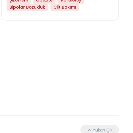
Şizofreni
Obezite
Kardioloji
Bipolar Bozukluk
Cilt Bakımı
Hangi Yaşta Hangi Testi Yaptırmanız Gerekt
Yukarı Çık