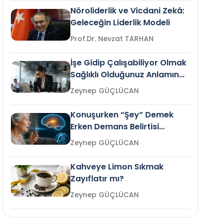
Nöroliderlik ve Vicdani Zekâ:
Geleceğin Liderlik Modeli
Prof.Dr. Nevzat TARHAN
İşe Gidip Çalışabiliyor Olmak
Sağlıklı Olduğunuz Anlamına
Gelir mi?
Zeynep GÜÇLÜCAN
Konuşurken “Şey” Demek
Erken Demans Belirtisi
Olabilir mi?
Zeynep GÜÇLÜCAN
Kahveye Limon Sıkmak
Zayıflatır mı?
Zeynep GÜÇLÜCAN