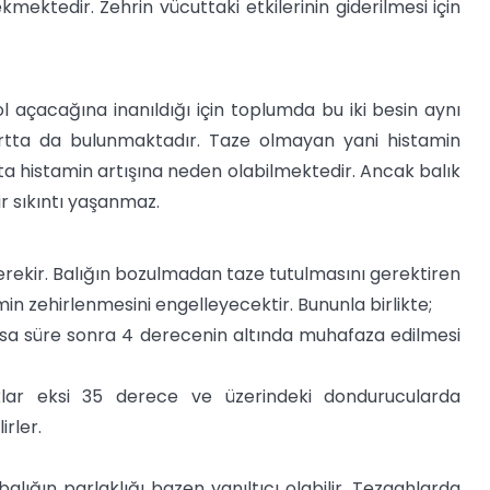
ektedir. Zehrin vücuttaki etkilerinin giderilmesi için
l açacağına inanıldığı için toplumda bu iki besin aynı
rtta da bulunmaktadır. Taze olmayan yani histamin
utta histamin artışına neden olabilmektedir. Ancak balık
ir sıkıntı yaşanmaz.
rekir. Balığın bozulmadan taze tutulmasını gerektiren
in zehirlenmesini engelleyecektir. Bununla birlikte;
 kısa süre sonra 4 derecenin altında muhafaza edilmesi
ıklar eksi 35 derece ve üzerindeki dondurucularda
rler.
alığın parlaklığı bazen yanıltıcı olabilir. Tezgahlarda