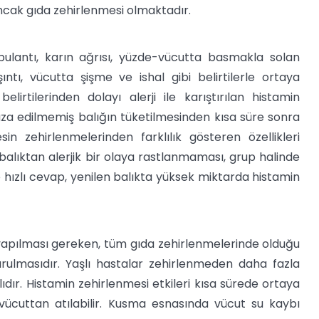
cak gıda zehirlenmesi olmaktadır.
bulantı, karın ağrısı, yüzde-vücutta basmakla solan
ıntı, vücutta şişme ve ishal gibi belirtilerle ortaya
irtilerinden dolayı alerji ile karıştırılan histamin
za edilmemiş balığın tüketilmesinden kısa süre sonra
in zehirlenmelerinden farklılık gösteren özellikleri
alıktan alerjik bir olaya rastlanmaması, grup halinde
 hızlı cevap, yenilen balıkta yüksek miktarda histamin
 yapılması gereken, tüm gıda zehirlenmelerinde olduğu
ulmasıdır. Yaşlı hastalar zehirlenmeden daha fazla
ıdır. Histamin zehirlenmesi etkileri kısa sürede ortaya
 vücuttan atılabilir. Kusma esnasında vücut su kaybı