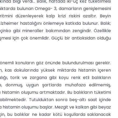
da bilgi verdi... Balık, haftada iki-üç kez tüketilmesi
 miktarda bulunan Omega- 3, damarların genişlemesini
tmini düzenleyerek kalp krizi riskini azaltır. Beyin
Alzheimer hastalığını önlemeye katkıda bulunur. Balık;
r, çinko gibi mineraller bakımından zengindir. Özellikle
şmesi için çok önemlidir. Güçlü bir antioksidan olduğu
 önemli konuların göz önünde bulundurulması gerekir.
an, kas dokularında yüksek miktarda histamin içeren
ğı, torik ve zargana gibi koyu renk etli balıkların
rve, donmuş, uygun şartlarda muhafaza edilmemiş,
histamin oluşumu artmaktadır. Bu balıkların tüketimi
ıkabilmektedir. Tutulduktan sonra beş-altı saat içinde
 histamin oluşumu başlar. Mezgit ve kalkan gibi beyaz
için, bu balıklar ne kadar kötü koşullarda saklanacak