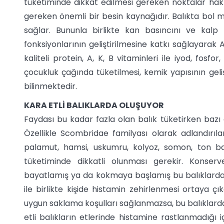
tüketiminde dikkat edilmesi gereken noktalar hakkın
gereken önemli bir besin kaynağıdır. Balıkta bol
sağlar. Bununla birlikte kan basıncını ve kalp ri
fonksiyonlarının geliştirilmesine katkı sağlayarak 
kaliteli protein, A, K, B vitaminleri ile iyod, fosfo
çocukluk çağında tüketilmesi, kemik yapısının geli
bilinmektedir.
KARA ETLİ BALIKLARDA OLUŞUYOR
Faydası bu kadar fazla olan balık tüketirken bazı
Özellikle Scombridae familyası olarak adlandırıl
palamut, hamsi, uskumru, kolyoz, somon, ton balı
tüketiminde dikkatli olunması gerekir. Konse
bayatlamış ya da kokmaya başlamış bu balıklarda 
ile birlikte kişide histamin zehirlenmesi ortaya ç
uygun saklama koşulları sağlanmazsa, bu balıklarda
etli balıkların etlerinde histamine rastlanmadığı 