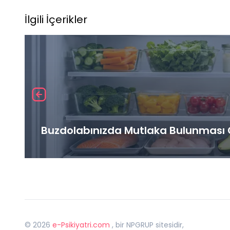
İlgili İçerikler
Buzdolabınızda Mutlaka Bulunması G
©
2026
e-Psikiyatri.com
, bir NPGRUP sitesidir,