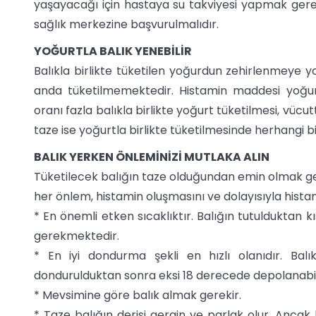
yaşayacağı için hastaya su takviyesi yapmak gerekm
sağlık merkezine başvurulmalıdır.
YOĞURTLA BALIK YENEBİLİR
Balıkla birlikte tüketilen yoğurdun zehirlenmeye yo
anda tüketilmemektedir. Histamin maddesi yoğu
oranı fazla balıkla birlikte yoğurt tüketilmesi, vüc
taze ise yoğurtla birlikte tüketilmesinde herhangi b
BALIK YERKEN ÖNLEMİNİZİ MUTLAKA ALIN
Tüketilecek balığın taze olduğundan emin olmak ge
her önlem, histamin oluşmasını ve dolayısıyla histam
* En önemli etken sıcaklıktır. Balığın tutulduktan
gerekmektedir.
* En iyi dondurma şekli en hızlı olanıdır. Bal
dondurulduktan sonra eksi 18 derecede depolanabili
* Mevsimine göre balık almak gerekir.
* Taze balığın derisi gergin ve parlak olur. Ancak b