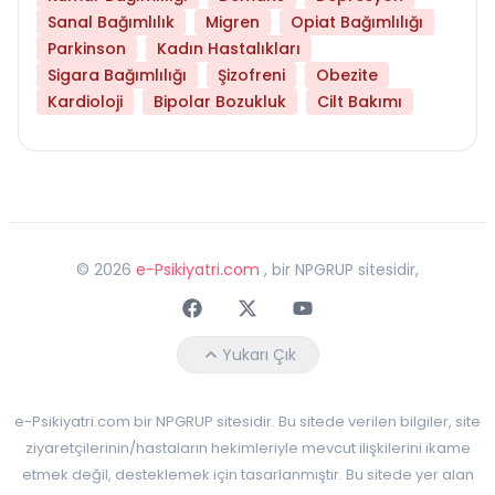
Sanal Bağımlılık
Migren
Opiat Bağımlılığı
Parkinson
Kadın Hastalıkları
Sigara Bağımlılığı
Şizofreni
Obezite
Kardioloji
Bipolar Bozukluk
Cilt Bakımı
©
2026
e-Psikiyatri.com
, bir NPGRUP sitesidir,
Faceebok
Twitter
Youtube
Yukarı Çık
e-Psikiyatri.com bir NPGRUP sitesidir. Bu sitede verilen bilgiler, site
ziyaretçilerinin/hastaların hekimleriyle mevcut ilişkilerini ikame
etmek değil, desteklemek için tasarlanmıştır. Bu sitede yer alan