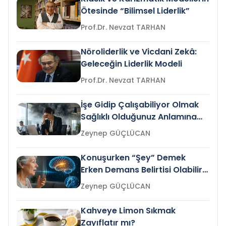
Ötesinde “Bilimsel Liderlik”
Prof.Dr. Nevzat TARHAN
Nöroliderlik ve Vicdani Zekâ:
Geleceğin Liderlik Modeli
Prof.Dr. Nevzat TARHAN
İşe Gidip Çalışabiliyor Olmak
Sağlıklı Olduğunuz Anlamına
Gelir mi?
Zeynep GÜÇLÜCAN
Konuşurken “Şey” Demek
Erken Demans Belirtisi Olabilir
mi?
Zeynep GÜÇLÜCAN
Kahveye Limon Sıkmak
Zayıflatır mı?