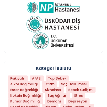
Kategori Bulutu
Psikiyatri
AFAZİ
Tüp Bebek
Alkol Bağımlılığı
Otizm
Saç Dökülmesi
Esrar Bağımlılığı
Alzheimer
Bebek Gelişimi
Kokain Bağımlılığı
Baş Ağrıları
Stres
Kumar Bağımlılığı
Demans
Depresyon
Sanal Bağımlılık
Migren
Opiat Bağımlılığı