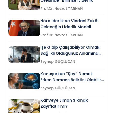
Ötesinde “Bilimsel Liderlik”
Prof.Dr. Nevzat TARHAN
Nöroliderlik ve Vicdani Zekâ:
Geleceğin Liderlik Modeli
Prof.Dr. Nevzat TARHAN
İşe Gidip Çalışabiliyor Olmak
Sağlıklı Olduğunuz Anlamına
Gelir mi?
Zeynep GÜÇLÜCAN
Konuşurken “Şey” Demek
Erken Demans Belirtisi Olabilir
mi?
Zeynep GÜÇLÜCAN
Kahveye Limon Sıkmak
Zayıflatır mı?