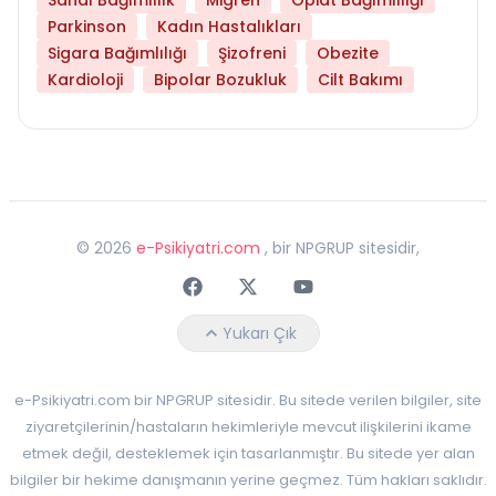
Parkinson
Kadın Hastalıkları
Sigara Bağımlılığı
Şizofreni
Obezite
Kardioloji
Bipolar Bozukluk
Cilt Bakımı
©
2026
e-Psikiyatri.com
, bir NPGRUP sitesidir,
Faceebok
Twitter
Youtube
Yukarı Çık
e-Psikiyatri.com bir NPGRUP sitesidir. Bu sitede verilen bilgiler, site
ziyaretçilerinin/hastaların hekimleriyle mevcut ilişkilerini ikame
etmek değil, desteklemek için tasarlanmıştır. Bu sitede yer alan
bilgiler bir hekime danışmanın yerine geçmez. Tüm hakları saklıdır.