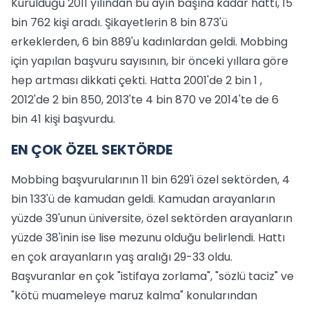
Kurulduğu 2011 yılından bu ayın başına kadar hattı, 15
bin 762 kişi aradı. Şikayetlerin 8 bin 873'ü
erkeklerden, 6 bin 889'u kadınlardan geldi. Mobbing
için yapılan başvuru sayısının, bir önceki yıllara göre
hep artması dikkati çekti. Hatta 2001'de 2 bin 1 ,
2012'de 2 bin 850, 2013'te 4 bin 870 ve 2014'te de 6
bin 41 kişi başvurdu.
EN ÇOK ÖZEL SEKTÖRDE
Mobbing başvurularının 11 bin 629'i özel sektörden, 4
bin 133'ü de kamudan geldi. Kamudan arayanların
yüzde 39'unun üniversite, özel sektörden arayanların
yüzde 38'inin ise lise mezunu olduğu belirlendi. Hattı
en çok arayanların yaş aralığı 29-33 oldu.
Başvuranlar en çok "istifaya zorlama", "sözlü taciz" ve
"kötü muameleye maruz kalma" konularından