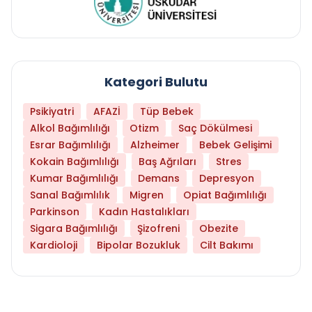
Kategori Bulutu
Psikiyatri
AFAZİ
Tüp Bebek
Alkol Bağımlılığı
Otizm
Saç Dökülmesi
Esrar Bağımlılığı
Alzheimer
Bebek Gelişimi
Kokain Bağımlılığı
Baş Ağrıları
Stres
Kumar Bağımlılığı
Demans
Depresyon
Sanal Bağımlılık
Migren
Opiat Bağımlılığı
Parkinson
Kadın Hastalıkları
Sigara Bağımlılığı
Şizofreni
Obezite
Kardioloji
Bipolar Bozukluk
Cilt Bakımı