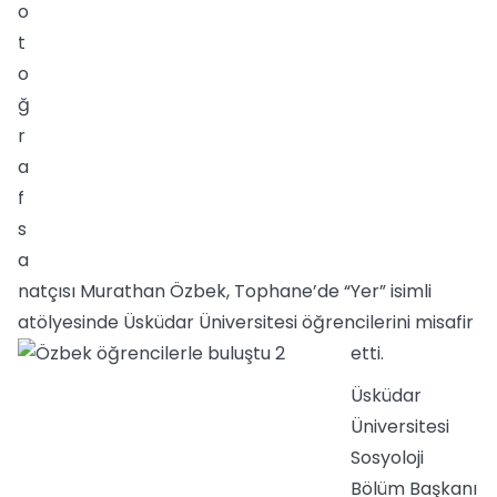
o
t
o
ğ
r
a
f
s
a
natçısı Murathan Özbek, Tophane’de “Yer” isimli
atölyesinde Üsküdar Üniversitesi öğrencilerini misafir
etti.
Üsküdar
Üniversitesi
Sosyoloji
Bölüm Başkanı