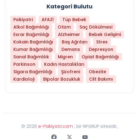
Kategori Bulutu
Psikiyatri
AFAZİ
Tüp Bebek
Alkol Bağımlılığı
Otizm
Saç Dökülmesi
Esrar Bağımlılığı
Alzheimer
Bebek Gelişimi
Kokain Bağımlılığı
Baş Ağrıları
Stres
Kumar Bağımlılığı
Demans
Depresyon
Sanal Bağımlılık
Migren
Opiat Bağımlılığı
Parkinson
Kadın Hastalıkları
Sigara Bağımlılığı
Şizofreni
Obezite
Kardioloji
Bipolar Bozukluk
Cilt Bakımı
©
2026
e-Psikiyatri.com
, bir NPGRUP sitesidir,