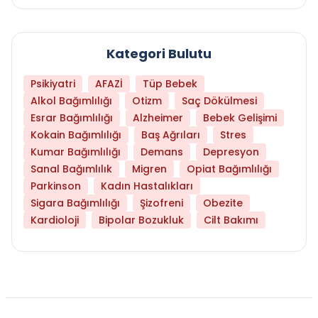
Kategori Bulutu
Psikiyatri
AFAZİ
Tüp Bebek
Alkol Bağımlılığı
Otizm
Saç Dökülmesi
Esrar Bağımlılığı
Alzheimer
Bebek Gelişimi
Kokain Bağımlılığı
Baş Ağrıları
Stres
Kumar Bağımlılığı
Demans
Depresyon
Sanal Bağımlılık
Migren
Opiat Bağımlılığı
Parkinson
Kadın Hastalıkları
Sigara Bağımlılığı
Şizofreni
Obezite
Kardioloji
Bipolar Bozukluk
Cilt Bakımı