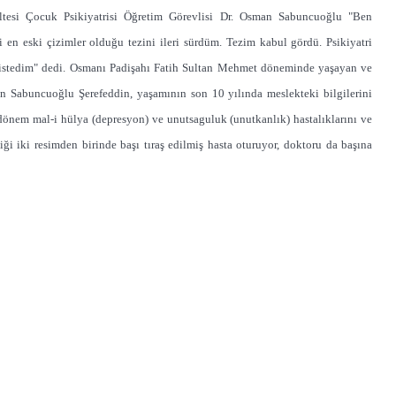
tesi Çocuk Psikiyatrisi Öğretim Görevlisi Dr. Osman Sabuncuoğlu "Ben
 en eski çizimler olduğu tezini ileri sürdüm. Tezim kabul gördü. Psikiyatri
 istedim" dedi. Osmanı Padişahı Fatih Sultan Mehmet döneminde yaşayan ve
ınan Sabuncuoğlu Şerefeddin, yaşamının son 10 yılında meslekteki bilgilerini
 dönem mal-i hülya (depresyon) ve unutsaguluk (unutkanlık) hastalıklarını ve
ği iki resimden birinde başı tıraş edilmiş hasta oturuyor, doktoru da başına