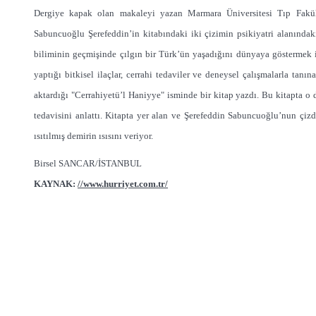
Dergiye kapak olan makaleyi yazan Marmara Üniversitesi Tıp Fakül
Sabuncuoğlu Şerefeddin’in kitabındaki iki çizimin psikiyatri alanındaki
biliminin geçmişinde çılgın bir Türk’ün yaşadığını dünyaya göstermek
yaptığı bitkisel ilaçlar, cerrahi tedaviler ve deneysel çalışmalarla tan
aktardığı "Cerrahiyetü’l Haniyye" isminde bir kitap yazdı. Bu kitapta o
tedavisini anlattı. Kitapta yer alan ve Şerefeddin Sabuncuoğlu’nun çizdi
ısıtılmış demirin ısısını veriyor.
Birsel SANCAR/İSTANBUL
KAYNAK:
//www.hurriyet.com.tr/