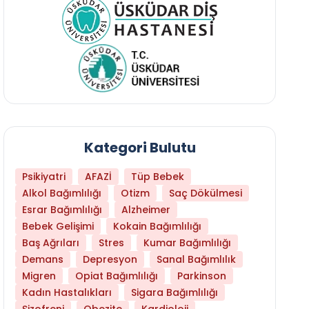
Kategori Bulutu
Psikiyatri
AFAZİ
Tüp Bebek
Alkol Bağımlılığı
Otizm
Saç Dökülmesi
Esrar Bağımlılığı
Alzheimer
Bebek Gelişimi
Kokain Bağımlılığı
Baş Ağrıları
Stres
Kumar Bağımlılığı
Daha Az Protein Tüketmek Yaşlanmayı Yava
Demans
Depresyon
Sanal Bağımlılık
Migren
Opiat Bağımlılığı
Parkinson
Kadın Hastalıkları
Sigara Bağımlılığı