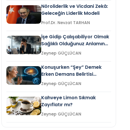
Nöroliderlik ve Vicdani Zekâ:
Geleceğin Liderlik Modeli
Prof.Dr. Nevzat TARHAN
İşe Gidip Çalışabiliyor Olmak
Sağlıklı Olduğunuz Anlamına
Gelir mi?
Zeynep GÜÇLÜCAN
Konuşurken “Şey” Demek
Erken Demans Belirtisi
Olabilir mi?
Zeynep GÜÇLÜCAN
Kahveye Limon Sıkmak
Zayıflatır mı?
Zeynep GÜÇLÜCAN