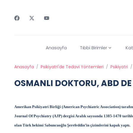
Faceebok
Twitter
Youtube
Anasayfa
Tıbbi Birimler
Kat
Anasayfa
/
Psikiyatri'de Tedavi Yöntemleri
/
Psikiyatri
/
OSMANLI DOKTORU, ABD DE
Amerikan Psikiyatri Birliği (American Psychiatric Association) tara
Journal Of Psychiatry (AJP) de
rgisi Aralık sayısında 1385-1470 tarih
olan Türk hekimi Sabuncuoğlu Şerefeddin’in çizimlerini kapak yaptı.