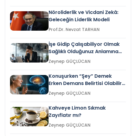
Nöroliderlik ve Vicdani Zekâ:
Geleceğin Liderlik Modeli
Prof.Dr. Nevzat TARHAN
İşe Gidip Çalışabiliyor Olmak
Sağlıklı Olduğunuz Anlamına
Gelir mi?
Zeynep GÜÇLÜCAN
Konuşurken “Şey” Demek
Erken Demans Belirtisi Olabilir
mi?
Zeynep GÜÇLÜCAN
Kahveye Limon Sıkmak
Zayıflatır mı?
Zeynep GÜÇLÜCAN