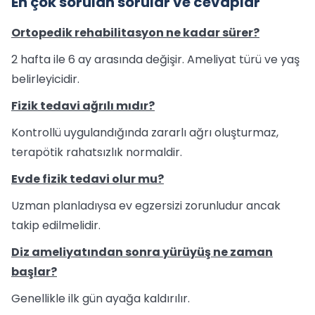
En çok sorulan sorular ve cevaplar
Ortopedik rehabilitasyon ne kadar sürer?
2 hafta ile 6 ay arasında değişir. Ameliyat türü ve yaş
belirleyicidir.
Fizik tedavi ağrılı mıdır?
Kontrollü uygulandığında zararlı ağrı oluşturmaz,
terapötik rahatsızlık normaldir.
Evde fizik tedavi olur mu?
Uzman planladıysa ev egzersizi zorunludur ancak
takip edilmelidir.
Diz ameliyatından sonra yürüyüş ne zaman
başlar?
Genellikle ilk gün ayağa kaldırılır.