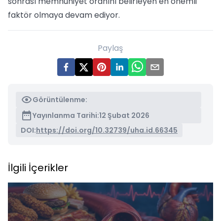
sonrası memnuniyet oranını belirleyen en önemli
faktör olmaya devam ediyor.
Paylaş
Görüntülenme:
Yayınlanma Tarihi:
12 Şubat 2026
DOI:
https://doi.org/10.32739/uha.id.66345
İlgili İçerikler