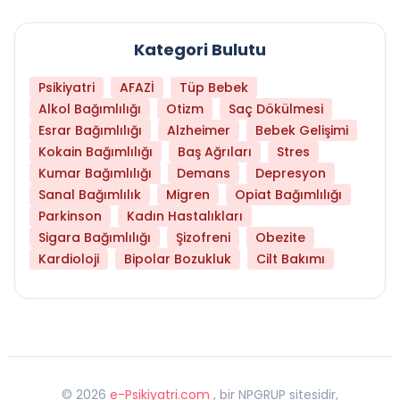
Kategori Bulutu
Psikiyatri
AFAZİ
Tüp Bebek
Alkol Bağımlılığı
Otizm
Saç Dökülmesi
Esrar Bağımlılığı
Alzheimer
Bebek Gelişimi
Kokain Bağımlılığı
Baş Ağrıları
Stres
Kumar Bağımlılığı
Demans
Depresyon
Sanal Bağımlılık
Migren
Opiat Bağımlılığı
Parkinson
Kadın Hastalıkları
Sigara Bağımlılığı
Şizofreni
Obezite
Kardioloji
Bipolar Bozukluk
Cilt Bakımı
©
2026
e-Psikiyatri.com
, bir NPGRUP sitesidir,