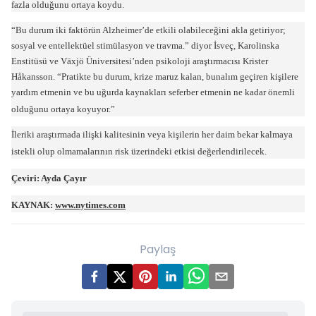
fazla olduğunu ortaya koydu.
“Bu durum iki faktörün Alzheimer’de etkili olabileceğini akla getiriyor;
sosyal ve entellektüel stimülasyon ve travma.” diyor İsveç, Karolinska
Enstitüsü ve Växjö Üniversitesi’nden psikoloji araştırmacısı
Krister
Håkansson. “Pratikte bu durum, krize maruz kalan, bunalım geçiren kişilere
yardım etmenin ve bu uğurda kaynakları seferber etmenin ne kadar önemli
olduğunu ortaya koyuyor.”
İleriki araştırmada ilişki kalitesinin veya kişilerin her daim bekar kalmaya
istekli olup olmamalarının risk üzerindeki etkisi değerlendirilecek.
Çeviri: Ayda Çayır
KAYNAK:
www.nytimes.com
Paylaş