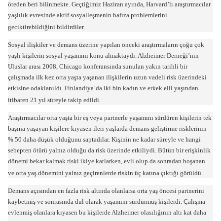
öteden beri bilinmekte. Geçtiğimiz Haziran ayında, Harvard’lı araştırmacılar
yaşlılık evresinde aktif sosyalleşmenin hafıza problemlerini
geciktirebildiğini bildirdiler.
Sosyal ilişkiler ve demans üzerine yapılan önceki araştırmaların çoğu çok
yaşlı kişilerin sosyal yaşamını konu almaktaydı. Alzheimer Derneği’nin
Uluslar arası 2008, Chicago konferansında sunulan yakın tarihli bir
çalışmada ilk kez orta yaşta yaşanan ilişkilerin uzun vadeli risk üzerindeki
etkisine odaklanıldı. Finlandiya’da iki bin kadın ve erkek elli yaşından
itibaren 21 yıl süreyle takip edildi.
Araştırmacılar orta yaşta bir eş veya partnerle yaşamını sürdüren kişilerin tek
başına yaşayan kişilere kıyasen ileri yaşlarda demans geliştirme risklerinin
% 50 daha düşük olduğunu saptadılar. Kişinin ne kadar süreyle ve hangi
sebepten ötürü yalnız olduğu da risk üzerinde etkiliydi. Bütün bir erişkinlik
dönemi bekar kalmak riski ikiye katlarken, evli olup da sonradan boşanan
ve orta yaş dönemini yalnız geçirenlerde riskin üç katına çıktığı görüldü.
Demans açısından en fazla risk altında olanlarsa orta yaş öncesi partnerini
kaybetmiş ve sonrasında dul olarak yaşamını sürdürmüş kişilerdi. Çalışma
evlenmiş olanlara kıyasen bu kişilerde Alzheimer olasılığının altı kat daha