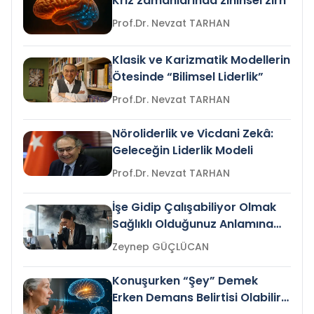
Kriz zamanlarında zihinsel zırh
Prof.Dr. Nevzat TARHAN
Klasik ve Karizmatik Modellerin
Ötesinde “Bilimsel Liderlik”
Prof.Dr. Nevzat TARHAN
Nöroliderlik ve Vicdani Zekâ:
Geleceğin Liderlik Modeli
Prof.Dr. Nevzat TARHAN
İşe Gidip Çalışabiliyor Olmak
Sağlıklı Olduğunuz Anlamına
Gelir mi?
Zeynep GÜÇLÜCAN
Konuşurken “Şey” Demek
Erken Demans Belirtisi Olabilir