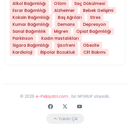
Alkol Bağımlılığı
Otizm
Saç Dökülmesi
Esrar Bağımlılığı
Alzheimer
Bebek Gelişimi
Kokain Bağımlılığı
Baş Ağrıları
Stres
Kumar Bağımlılığı
Demans
Depresyon
Sanal Bağımlılık
Migren
Opiat Bağımlılığı
Parkinson
Kadın Hastalıkları
Sigara Bağımlılığı
Şizofreni
Obezite
Kardioloji
Bipolar Bozukluk
Cilt Bakımı
©
2026
e-Psikiyatri.com
, bir NPGRUP sitesidir,
Faceebok
Twitter
Youtube
Yukarı Çık