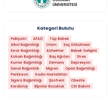
Kategori Bulutu
Psikiyatri
AFAZİ
Tüp Bebek
Alkol Bağımlılığı
Otizm
Saç Dökülmesi
Esrar Bağımlılığı
Alzheimer
Bebek Gelişimi
Kokain Bağımlılığı
Baş Ağrıları
Stres
Kumar Bağımlılığı
Demans
Depresyon
Sanal Bağımlılık
Migren
Opiat Bağımlılığı
Parkinson
Kadın Hastalıkları
Sigara Bağımlılığı
Şizofreni
Obezite
Kardioloji
Bipolar Bozukluk
Cilt Bakımı