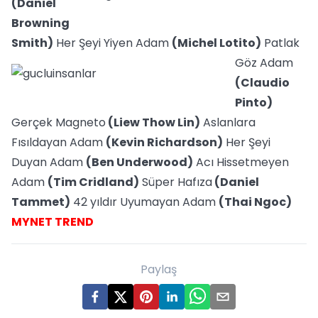
(Daniel
Browning
Smith)
Her Şeyi Yiyen A
dam
(Michel Lotito)
Patlak
Göz Adam
(Claudio
Pinto)
Gerçek Magneto
(Liew Thow Lin)
Aslanlara
Fısıldayan Adam
(Kevin Richardson)
Her Şeyi
Duyan Adam
(Ben Underwood)
Acı Hissetmeyen
Adam
(Tim Cridland)
Süper Hafıza
(Daniel
Tammet)
42 yıldır Uyumayan Adam
(Thai Ngoc)
MYNET TREND
Paylaş