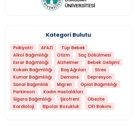
Kategori Bulutu
Psikiyatri
AFAZİ
Tüp Bebek
Alkol Bağımlılığı
Otizm
Saç Dökülmesi
Esrar Bağımlılığı
Alzheimer
Bebek Gelişimi
Kokain Bağımlılığı
Baş Ağrıları
Stres
Kumar Bağımlılığı
Demans
Depresyon
Sanal Bağımlılık
Migren
Opiat Bağımlılığı
Parkinson
Kadın Hastalıkları
Sigara Bağımlılığı
Şizofreni
Obezite
Kardioloji
Bipolar Bozukluk
Cilt Bakımı