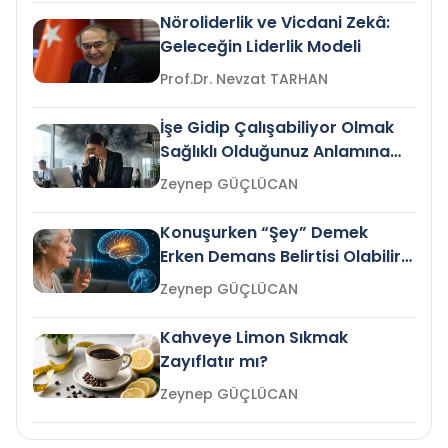
Nöroliderlik ve Vicdani Zekâ:
Geleceğin Liderlik Modeli
Prof.Dr. Nevzat TARHAN
İşe Gidip Çalışabiliyor Olmak
Sağlıklı Olduğunuz Anlamına
Gelir mi?
Zeynep GÜÇLÜCAN
Konuşurken “Şey” Demek
Erken Demans Belirtisi Olabilir
mi?
Zeynep GÜÇLÜCAN
Kahveye Limon Sıkmak
Zayıflatır mı?
Zeynep GÜÇLÜCAN