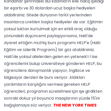
Kandahar şehrindeki dul kadınların elle nakış işlediği
bir eşarbı ve 30 dolardan ucuz başka hediyeleri
alabilirsiniz. Sitede dünyanın farklı yerlerinden
insanlarca üretilen başka hediyeler de var. Eğitimin
yoksul luktan kurtulmak için en etkili araç olduğu
yönündeki düşüncemi paylaşıyorsanız, Haiti'de
ziyaret ettiğim müthiş burs programı HELP'e (Haiti
Eğitim ve Liderlik Programı) bir göz atabilirsiniz.
Haiti'de yoksul ailelerden gelen en yetenekl i l ise
öğrencilerini bulup üniversiteye gönderen HELP, bu
öğrencilere danışmanlık yapıyor, İngilizce ve
bilgisayar dersleri ile burs veriyor. Aldıkları
yardımların karşılığını vermesi gereken HELP
öğrencileri, programın sürebilmesi için işe girdikten
sonraki dokuz yıl boyunca maaşlarının yüzde 15'ini
bağışlamaya söz veriyor.
THE NEW YORK TIMES