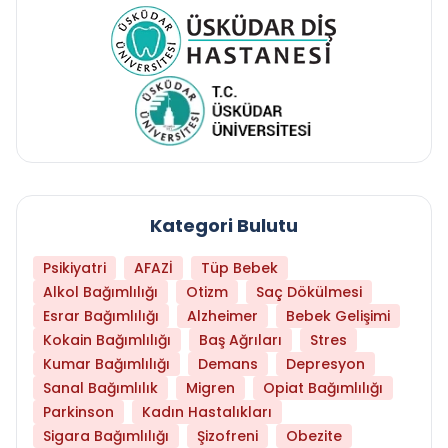
Kategori Bulutu
Psikiyatri
AFAZİ
Tüp Bebek
Alkol Bağımlılığı
Otizm
Saç Dökülmesi
Esrar Bağımlılığı
Alzheimer
Bebek Gelişimi
Kokain Bağımlılığı
Baş Ağrıları
Stres
Kumar Bağımlılığı
Demans
Depresyon
Sanal Bağımlılık
Migren
Opiat Bağımlılığı
Parkinson
Kadın Hastalıkları
Sigara Bağımlılığı
Şizofreni
Obezite