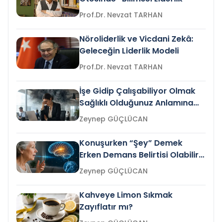
Prof.Dr. Nevzat TARHAN
Nöroliderlik ve Vicdani Zekâ:
Geleceğin Liderlik Modeli
Prof.Dr. Nevzat TARHAN
İşe Gidip Çalışabiliyor Olmak
Sağlıklı Olduğunuz Anlamına
Gelir mi?
Zeynep GÜÇLÜCAN
Konuşurken “Şey” Demek
Erken Demans Belirtisi Olabilir
mi?
Zeynep GÜÇLÜCAN
Kahveye Limon Sıkmak
Zayıflatır mı?