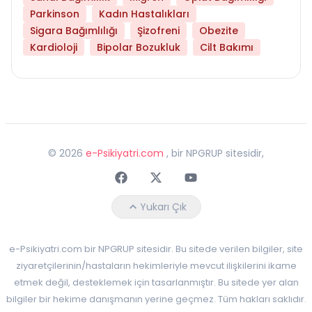
Parkinson
Kadın Hastalıkları
Sigara Bağımlılığı
Şizofreni
Obezite
Kardioloji
Bipolar Bozukluk
Cilt Bakımı
©
2026
e-Psikiyatri.com
, bir NPGRUP sitesidir,
Faceebok
Twitter
Youtube
Yukarı Çık
e-Psikiyatri.com bir NPGRUP sitesidir. Bu sitede verilen bilgiler, site
ziyaretçilerinin/hastaların hekimleriyle mevcut ilişkilerini ikame
etmek değil, desteklemek için tasarlanmıştır. Bu sitede yer alan
bilgiler bir hekime danışmanın yerine geçmez. Tüm hakları saklıdır.