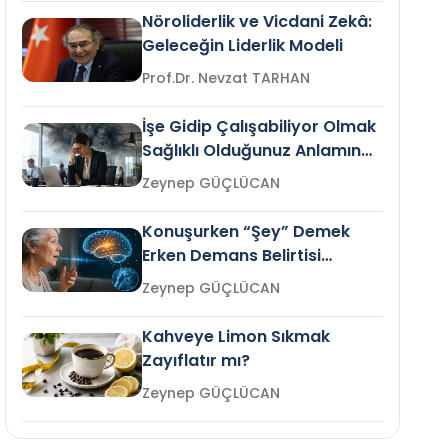
Nöroliderlik ve Vicdani Zekâ:
Geleceğin Liderlik Modeli
Prof.Dr. Nevzat TARHAN
İşe Gidip Çalışabiliyor Olmak
Sağlıklı Olduğunuz Anlamına
Gelir mi?
Zeynep GÜÇLÜCAN
Konuşurken “Şey” Demek
Erken Demans Belirtisi
Olabilir mi?
Zeynep GÜÇLÜCAN
Kahveye Limon Sıkmak
Zayıflatır mı?
Zeynep GÜÇLÜCAN