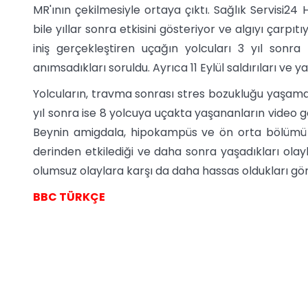
MR'ının çekilmesiyle ortaya çıktı. Sağlık Servisi2
bile yıllar sonra etkisini gösteriyor ve algıyı çarpı
iniş gerçekleştiren uçağın yolcuları 3 yıl sonr
anımsadıkları soruldu. Ayrıca 11 Eylül saldırıları ve y
Yolcuların, travma sonrası stres bozukluğu yaşamasa
yıl sonra ise 8 yolcuya uçakta yaşananların video gör
Beynin amigdala, hipokampüs ve ön orta bölümü i
derinden etkilediği ve daha sonra yaşadıkları olaylar
olumsuz olaylara karşı da daha hassas oldukları gör
BBC TÜRKÇE