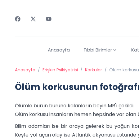
Faceebok
Twitter
Youtube
Anasayfa
Tıbbi Birimler
Kat
Anasayfa
/
Erişkin Psikiyatrisi
/
Korkular
/
Ölüm korkusu
Ölüm korkusunun fotoğraf
Ölümle burun buruna kalanların beyin MR'ı çekildi.
Ölüm korkusu insanların hemen hepsinde var olan b
Bilim adamları ise bir araya gelerek bu yoğun kor
Keşfe yol açan olay ise Atlantik okyanusu üstünde 