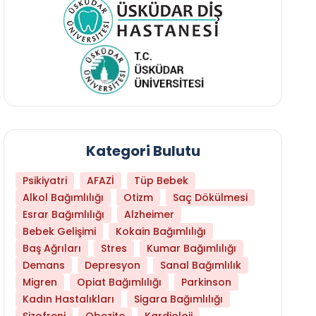
Kategori Bulutu
Psikiyatri
AFAZİ
Tüp Bebek
Alkol Bağımlılığı
Otizm
Saç Dökülmesi
Esrar Bağımlılığı
Alzheimer
Bebek Gelişimi
Kokain Bağımlılığı
Baş Ağrıları
Stres
Kumar Bağımlılığı
Daha Az Protein Tüketmek Yaşlanmayı Yava
Demans
Depresyon
Sanal Bağımlılık
Migren
Opiat Bağımlılığı
Parkinson
Kadın Hastalıkları
Sigara Bağımlılığı