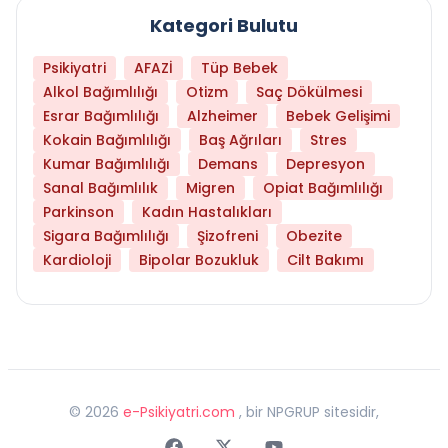
Kategori Bulutu
Psikiyatri
AFAZİ
Tüp Bebek
Alkol Bağımlılığı
Otizm
Saç Dökülmesi
Esrar Bağımlılığı
Alzheimer
Bebek Gelişimi
Kokain Bağımlılığı
Baş Ağrıları
Stres
Kumar Bağımlılığı
Demans
Depresyon
Sanal Bağımlılık
Migren
Opiat Bağımlılığı
Parkinson
Kadın Hastalıkları
Sigara Bağımlılığı
Şizofreni
Obezite
Kardioloji
Bipolar Bozukluk
Cilt Bakımı
©
2026
e-Psikiyatri.com
, bir NPGRUP sitesidir,