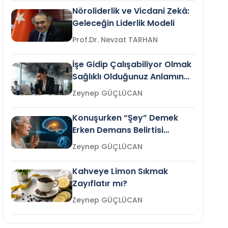
Nöroliderlik ve Vicdani Zekâ:
Geleceğin Liderlik Modeli
Prof.Dr. Nevzat TARHAN
İşe Gidip Çalışabiliyor Olmak
Sağlıklı Olduğunuz Anlamına
Gelir mi?
Zeynep GÜÇLÜCAN
Konuşurken “Şey” Demek
Erken Demans Belirtisi
Olabilir mi?
Zeynep GÜÇLÜCAN
Kahveye Limon Sıkmak
Zayıflatır mı?
Zeynep GÜÇLÜCAN