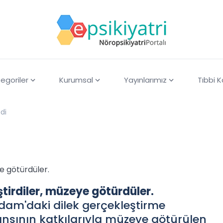
egoriler
Kurumsal
Yayınlarımız
Tıbbi 
di
e götürdüler.
tirdiler, müzeye götürdüler.
am'daki dilek gerçekleştirme
sının katkılarıyla müzeye götürülen