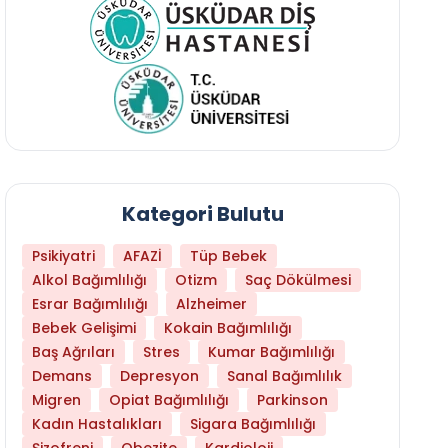
Kategori Bulutu
Psikiyatri
AFAZİ
Tüp Bebek
Alkol Bağımlılığı
Otizm
Saç Dökülmesi
Esrar Bağımlılığı
Alzheimer
Bebek Gelişimi
Kokain Bağımlılığı
Baş Ağrıları
Stres
Kumar Bağımlılığı
Daha Az Protein Tüketmek Yaşlanmayı Yava
Demans
Depresyon
Sanal Bağımlılık
Migren
Opiat Bağımlılığı
Parkinson
Kadın Hastalıkları
Sigara Bağımlılığı