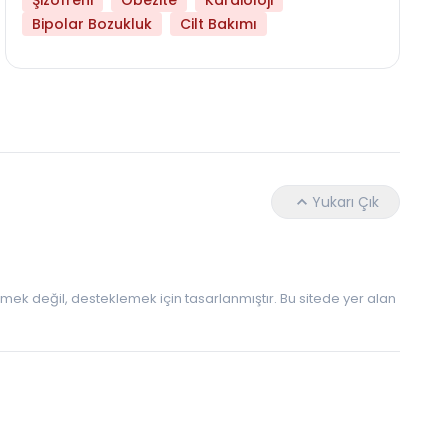
Şizofreni
Obezite
Kardioloji
Daha Az Protein Tüketmek Yaşlanmayı Yava
Bipolar Bozukluk
Cilt Bakımı
Yukarı Çık
 etmek değil, desteklemek için tasarlanmıştır. Bu sitede yer alan