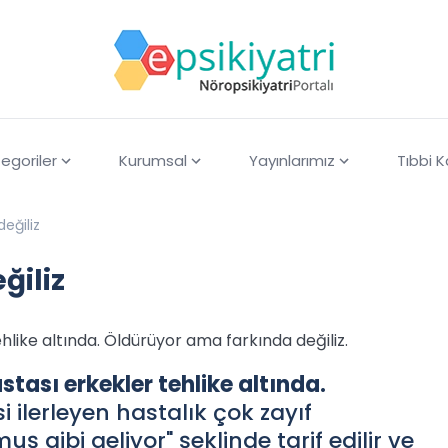
egoriler
Kurumsal
Yayınlarımız
Tıbbi 
eğiliz
ğiliz
ehlike altında. Öldürüyor ama farkında değiliz.
stası erkekler tehlike altında.
si ilerleyen hastalık çok zayıf
 gibi geliyor" şeklinde tarif edilir ve