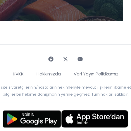
Faceebok
Twitter
Youtube
KVKK
Hakkımızda
Veri Yayın Politikamız
r, site ziyaretçilerinin/hastaların hekimleriyle mevcut ilişkilerini ikame
bilgiler bir hekime danışmanın yerine geçmez. Tüm hakları saklıdır.