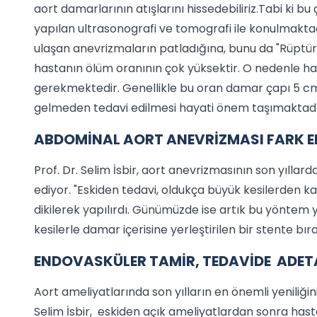
aort damarlarının atışlarını hissedebiliriz.Tabi ki bu
yapılan ultrasonografi ve tomografi ile konulmaktadır
ulaşan anevrizmaların patladığına, bunu da "Rüptür"
hastanın ölüm oranının çok yüksektir. O nedenle h
gerekmektedir. Genellikle bu oran damar çapı 5 c
gelmeden tedavi edilmesi hayati önem taşımaktadır
ABDOMİNAL AORT ANEVRİZMASI FARK E
Prof. Dr. Selim İsbir, aort anevrizmasının son yılla
ediyor. "Eskiden tedavi, oldukça büyük kesilerden ka
dikilerek yapılırdı. Günümüzde ise artık bu yöntem 
kesilerle damar içerisine yerleştirilen bir stente bıra
ENDOVASKÜLER TAMİR, TEDAVİDE ADET
Aort ameliyatlarında son yılların en önemli yeniliğ
Selim İsbir, eskiden açık ameliyatlardan sonra has