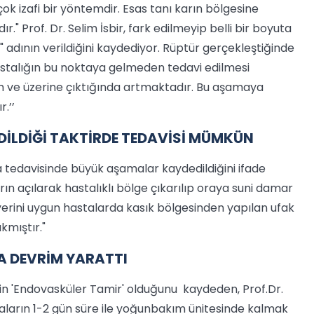
 çok izafi bir yöntemdir. Esas tanı karın bölgesine
." Prof. Dr. Selim İsbir, fark edilmeyip belli bir boyuta
 adının verildiğini kaydediyor. Rüptür gerçekleştiğinde
astalığın bu noktaya gelmeden tedavi edilmesi
m ve üzerine çıktığında artmaktadır. Bu aşamaya
.’’
DİLDİĞİ TAKTİRDE TEDAVİSİ MÜMKÜN
rda tedavisinde büyük aşamalar kaydedildiğini ifade
rın açılarak hastalıklı bölge çıkarılıp oraya suni damar
yerini uygun hastalarda kasık bölgesinden yapılan ufak
kmıştır."
A DEVRİM YARATTI
inin 'Endovasküler Tamir' olduğunu kaydeden, Prof.Dr.
taların 1-2 gün süre ile yoğunbakım ünitesinde kalmak