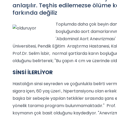
anlaşılır. Teşhis edilemezse ölüme 
farkında değiliz
Toplumda daha çok beyin dama
boşluğunda aort damarlarının 
'Abdominal Aort Anevrizması' 
Üniversitesi, Pendik Eğitim Araştırma Hastanesi, K
Prof.Dr. Selim İsbir, normal şartlarda karın boşlu
olduğunu belirterek; "Bu çapın 4 cm ve üzerinde ol
SİNSİ İLERLİYOR
Hastalığın sinsi seyreden ve çoğunlukla belirti verme
sigara içen, 60 yaş üzeri , hipertansiyonu olan erke
başka bir sebeple yapılan tetkikler sırasında şans
yönelik tarama programı bulunmamaktadır." Prof. D
koymanın çok basit olduğunu kaydediyor. "Anevrizma 