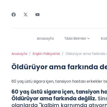
Faceebok
Twitter
Youtube
Anasayfa
Tıbbi Birimler
Kat
Anasayfa
/
Erişkin Psikiyatrisi
/
Öldürüyor ama farkında d
Öldürüyor ama farkında de
60 yaş üstü sigara içen, tansiyon hastası erkekler t
60 yaş üstü sigara içen, tansiyon ha
Öldürüyor ama farkında değiliz.
Sin
olanlarda "kalbim karnımda atıyormuş