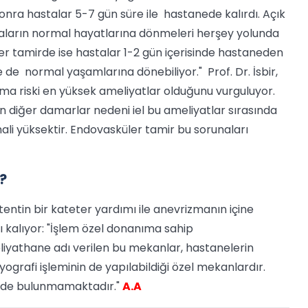
nra hastalar 5-7 gün süre ile hastanede kalırdı. Açık
taların normal hayatlarına dönmeleri herşey yolunda
üler tamirde ise hastalar 1-2 gün içerisinde hastaneden
e de normal yaşamlarına dönebiliyor." Prof. Dr. İsbir,
ama riski en yüksek ameliyatlar olduğunu vurguluyor.
n diğer damarlar nedeni iel bu ameliyatlar sırasında
ali yüksektir. Endovasküler tamir bu sorunaları
R?
stentin bir kateter yardımı ile anevrizmanın içine
şı kalıyor: "İşlem özel donanıma sahip
liyathane adı verilen bu mekanlar, hastanelerin
ografi işleminin de yapılabildiği özel mekanlardır.
nede bulunmamaktadır."
A.A