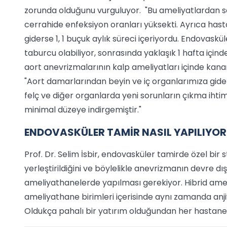
zorunda olduğunu vurguluyor. "Bu ameliyatlardan so
cerrahide enfeksiyon oranları yüksekti. Ayrıca has
giderse 1, 1 buçuk aylık süreci içeriyordu. Endovask
taburcu olabiliyor, sonrasında yaklaşık 1 hafta içind
aort anevrizmalarının kalp ameliyatları içinde kan
"Aort damarlarından beyin ve iç organlarımıza gide
felç ve diğer organlarda yeni sorunların çıkma ihtim
minimal düzeye indirgemiştir."
ENDOVASKÜLER TAMİR NASIL YAPILIYO
Prof. Dr. Selim İsbir, endovasküler tamirde özel bir 
yerleştirildiğini ve böylelikle anevrizmanın devre dı
ameliyathanelerde yapılması gerekiyor. Hibrid ame
ameliyathane birimleri içerisinde aynı zamanda anjiy
Oldukça pahalı bir yatırım olduğundan her hasta