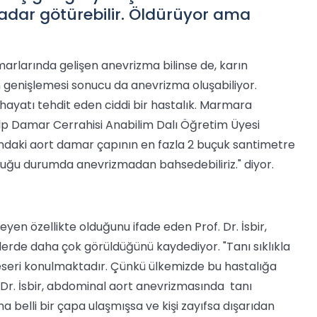
kadar götürebilir. Öldürüyor ama
rlarında gelişen anevrizma bilinse de, karın
genişlemesi sonucu da anevrizma oluşabiliyor.
hayatı tehdit eden ciddi bir hastalık. Marmara
alp Damar Cerrahisi Anabilim Dalı Öğretim Üyesi
ğundaki aort damar çapının en fazla 2 buçuk santimetre
duğu durumda anevrizmadan bahsedebiliriz." diyor.
yen özellikte olduğunu ifade eden Prof. Dr. İsbir,
klerde daha çok görüldüğünü kaydediyor. "Tanı sıklıkla
 eseri konulmaktadır. Çünkü ülkemizde bu hastalığa
r. İsbir, abdominal aort anevrizmasında tanı
belli bir çapa ulaşmışsa ve kişi zayıfsa dışarıdan