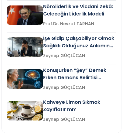
Nöroliderlik ve Vicdani Zekâ:
Geleceğin Liderlik Modeli
Prof.Dr. Nevzat TARHAN
İşe Gidip Çalışabiliyor Olmak
Sağlıklı Olduğunuz Anlamına
Gelir mi?
Zeynep GÜÇLÜCAN
Konuşurken “Şey” Demek
Erken Demans Belirtisi
Olabilir mi?
Zeynep GÜÇLÜCAN
Kahveye Limon Sıkmak
Zayıflatır mı?
Zeynep GÜÇLÜCAN