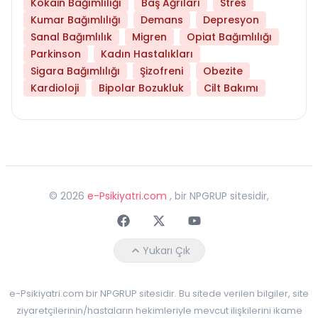
Kokain Bağımlılığı
Baş Ağrıları
Stres
Kumar Bağımlılığı
Demans
Depresyon
Sanal Bağımlılık
Migren
Opiat Bağımlılığı
Parkinson
Kadın Hastalıkları
Sigara Bağımlılığı
Şizofreni
Obezite
Kardioloji
Bipolar Bozukluk
Cilt Bakımı
©
2026
e-Psikiyatri.com
, bir NPGRUP sitesidir,
Faceebok
Twitter
Youtube
Yukarı Çık
e-Psikiyatri.com bir NPGRUP sitesidir. Bu sitede verilen bilgiler, site
ziyaretçilerinin/hastaların hekimleriyle mevcut ilişkilerini ikame