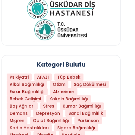
Kategori Bulutu
Psikiyatri
AFAZİ
Tüp Bebek
Alkol Bağımlılığı
Otizm
Saç Dökülmesi
Esrar Bağımlılığı
Alzheimer
Bebek Gelişimi
Kokain Bağımlılığı
Baş Ağrıları
Stres
Kumar Bağımlılığı
Demans
Depresyon
Sanal Bağımlılık
Daha Az Protein Tüketmek Yaşlanmayı Yava
Migren
Opiat Bağımlılığı
Parkinson
Kadın Hastalıkları
Sigara Bağımlılığı