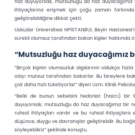
haz duyuyorsak, mutsuzluğu da haz duyacağımız bir 
ihtiyaçlarına erişmek için çoğu zaman farkınd
geliştirebildiğine dikkat çekti.
Üsküdar Üniversitesi NPİSTANBUL Beyin Hastanesi’n
sürekli olumsuz tarafından bakan kişiler hakkında
“Mutsuzluğu haz duyacağımız bir
“Birçok kişinin olumsuzluk algılarının oldukça faz
olayı mutsuz tarafından bakarlar. Bu bireylere bak
çok daha hızlı tüketiyorlar” diyen Uzm. Klinik Psiko
“Belki de bunun sebebini hedonist (hazcı) bir
duyuyorsak, mutsuzluğu da haz duyacağımız bir nokta
ruhsal ihtiyaçları vardır ve bu ruhsal ihtiyaçlar
düşünce, duygu ve davranışlar geliştirebilir. Bu ba
söyleyebiliriz” şeklinde konuştu.