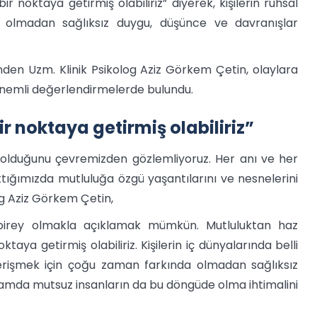
noktaya getirmiş olabiliriz” diyerek, kişilerin ruhsal
a olmadan sağlıksız duygu, düşünce ve davranışlar
den Uzm. Klinik Psikolog Aziz Görkem Çetin, olaylara
 önemli değerlendirmelerde bulundu.
 noktaya getirmiş olabiliriz”
la olduğunu çevremizden gözlemliyoruz. Her anı ve her
tığımızda mutluluğa özgü yaşantılarını ve nesnelerini
log Aziz Görkem Çetin,
 birey olmakla açıklamak mümkün. Mutluluktan haz
ya getirmiş olabiliriz. Kişilerin iç dünyalarında belli
a erişmek için çoğu zaman farkında olmadan sağlıksız
ğlamda mutsuz insanların da bu döngüde olma ihtimalini