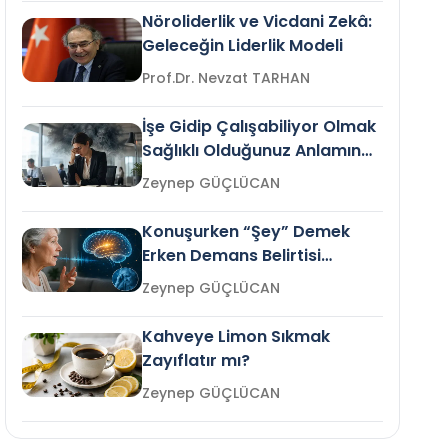
Nöroliderlik ve Vicdani Zekâ:
Geleceğin Liderlik Modeli
Prof.Dr. Nevzat TARHAN
İşe Gidip Çalışabiliyor Olmak
Sağlıklı Olduğunuz Anlamına
Gelir mi?
Zeynep GÜÇLÜCAN
Konuşurken “Şey” Demek
Erken Demans Belirtisi
Olabilir mi?
Zeynep GÜÇLÜCAN
Kahveye Limon Sıkmak
Zayıflatır mı?
Zeynep GÜÇLÜCAN