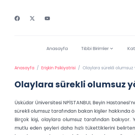
Faceebok
Twitter
Youtube
Anasayfa
Tıbbi Birimler
Kat
Anasayfa
/
Erişkin Psikiyatrisi
/
Olaylara sürekli olumsu
Olaylara sürekli olumsuz 
Üsküdar Üniversitesi NPİSTANBUL Beyin Hastanesi’nd
sürekli olumsuz tarafından bakan kişiler hakkında
Birçok kişi, olaylara olumsuz tarafından bakıyor. Y
mutlu eden şeyleri daha hızlı tükettiklerini belirt