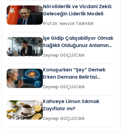
Nöroliderlik ve Vicdani Zekâ:
Geleceğin Liderlik Modeli
Prof.Dr. Nevzat TARHAN
İşe Gidip Çalışabiliyor Olmak
Sağlıklı Olduğunuz Anlamına
Gelir mi?
Zeynep GÜÇLÜCAN
Konuşurken “Şey” Demek
Erken Demans Belirtisi
Olabilir mi?
Zeynep GÜÇLÜCAN
Kahveye Limon Sıkmak
Zayıflatır mı?
Zeynep GÜÇLÜCAN