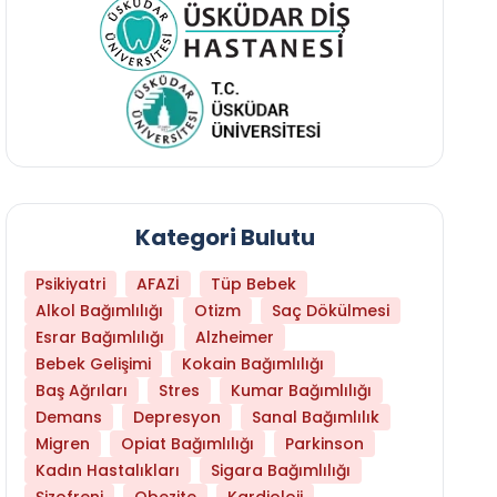
Kategori Bulutu
Psikiyatri
AFAZİ
Tüp Bebek
Alkol Bağımlılığı
Otizm
Saç Dökülmesi
Esrar Bağımlılığı
Alzheimer
Bebek Gelişimi
Kokain Bağımlılığı
Baş Ağrıları
Stres
Kumar Bağımlılığı
Demans
Depresyon
Sanal Bağımlılık
Migren
Opiat Bağımlılığı
Parkinson
Kadın Hastalıkları
Sigara Bağımlılığı
Daha Az Protein Tüketmek Yaşlanmayı Yava