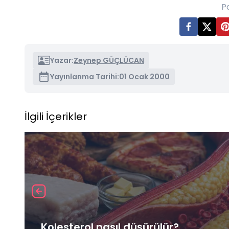
P
Yazar:
Zeynep GÜÇLÜCAN
Yayınlanma Tarihi:
01 Ocak 2000
İlgili İçerikler
Kolesterol nasıl düşürülür?