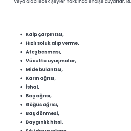
veya olabilecek şeyler hakkında endişe duyarlar. Bu i
Kalp çarpıntısı,
Hızlı soluk alıp verme,
Ateş basması,
Vücutta uyuşmalar,
Mide bulantısı,
Karın ağrısı,
İshal,
Baş ağrısı,
Göğüs ağrısı,
Baş dönmesi,
Baygınlık hissi,
Sık idrara çıkma,