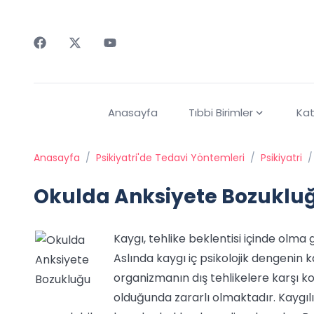
Faceebok
Twitter
Youtube
Anasayfa
Tıbbi Birimler
Kat
Anasayfa
/
Psikiyatri'de Tedavi Yöntemleri
/
Psikiyatri
/
Okulda Anksiyete Bozuklu
Kaygı, tehlike beklentisi içinde olma g
Aslında kaygı iç psikolojik dengenin k
organizmanın dış tehlikelere karşı kor
olduğunda zararlı olmaktadır. Kaygılı