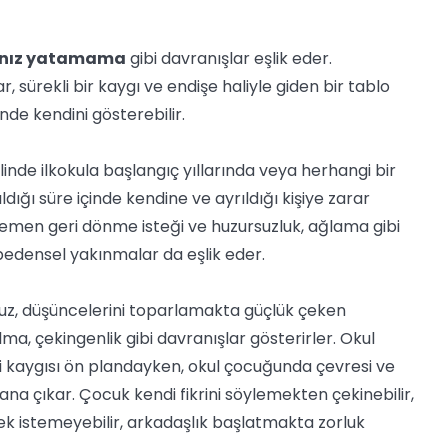
lnız yatamama
gibi davranışlar eşlik eder.
ar, sürekli bir kaygı ve endişe haliyle giden bir tablo
inde kendini gösterebilir.
linde ilkokula başlangıç yıllarında veya herhangi bir
dığı süre içinde kendine ve ayrıldığı kişiye zarar
emen geri dönme isteği ve huzursuzluk, ağlama gibi
a bedensel yakınmalar da eşlik eder.
rsuz, düşüncelerini toparlamakta güçlük çeken
lma, çekingenlik gibi davranışlar gösterirler. Okul
 kaygısı ön plandayken, okul çocuğunda çevresi ve
na çıkar. Çocuk kendi fikrini söylemekten çekinebilir,
mek istemeyebilir, arkadaşlık başlatmakta zorluk