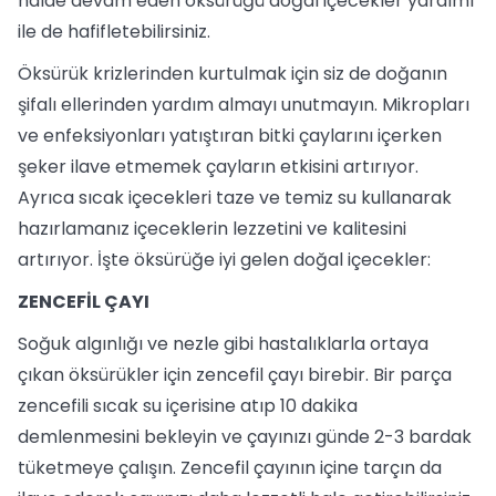
halde devam eden öksürüğü doğal içecekler yardımı
ile de hafifletebilirsiniz.
Öksürük krizlerinden kurtulmak için siz de doğanın
şifalı ellerinden yardım almayı unutmayın. Mikropları
ve enfeksiyonları yatıştıran bitki çaylarını içerken
şeker ilave etmemek çayların etkisini artırıyor.
Ayrıca sıcak içecekleri taze ve temiz su kullanarak
hazırlamanız içeceklerin lezzetini ve kalitesini
artırıyor. İşte öksürüğe iyi gelen doğal içecekler:
ZENCEFİL ÇAYI
Soğuk algınlığı ve nezle gibi hastalıklarla ortaya
çıkan öksürükler için zencefil çayı birebir. Bir parça
zencefili sıcak su içerisine atıp 10 dakika
demlenmesini bekleyin ve çayınızı günde 2-3 bardak
tüketmeye çalışın. Zencefil çayının içine tarçın da