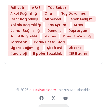
Psikiyatri
AFAZİ
Tüp Bebek
Alkol Bağımlılığı
Otizm
Saç Dökülmesi
Esrar Bağımlılığı
Alzheimer
Bebek Gelişimi
Kokain Bağımlılığı
Baş Ağrıları
Stres
Kumar Bağımlılığı
Demans
Depresyon
Sanal Bağımlılık
Migren
Opiat Bağımlılığı
Parkinson
Kadın Hastalıkları
Sigara Bağımlılığı
Şizofreni
Obezite
Kardioloji
Bipolar Bozukluk
Cilt Bakımı
©
2026
e-Psikiyatri.com
, bir NPGRUP sitesidir,
Faceebok
Twitter
Youtube