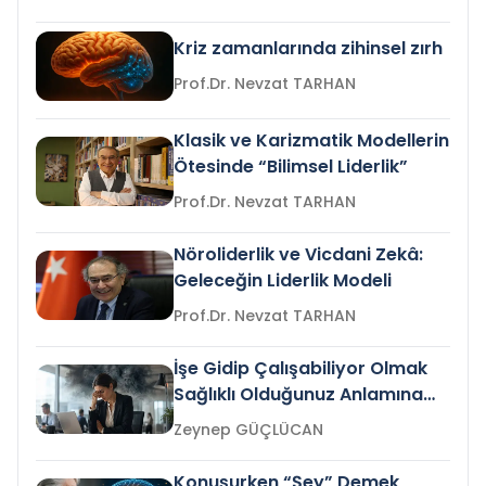
Kriz zamanlarında zihinsel zırh
Prof.Dr. Nevzat TARHAN
Klasik ve Karizmatik Modellerin
Ötesinde “Bilimsel Liderlik”
Prof.Dr. Nevzat TARHAN
Nöroliderlik ve Vicdani Zekâ:
Geleceğin Liderlik Modeli
Prof.Dr. Nevzat TARHAN
İşe Gidip Çalışabiliyor Olmak
Sağlıklı Olduğunuz Anlamına
Gelir mi?
Zeynep GÜÇLÜCAN
Konuşurken “Şey” Demek