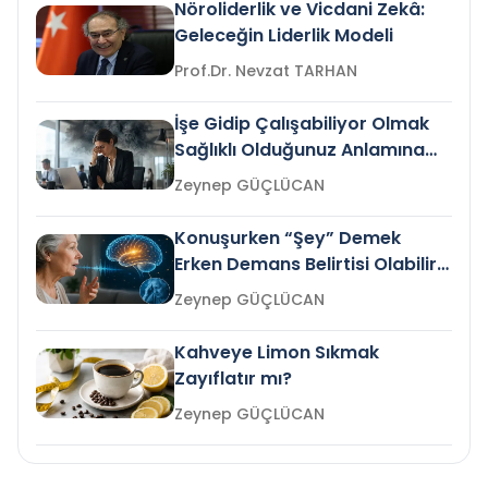
Nöroliderlik ve Vicdani Zekâ:
Geleceğin Liderlik Modeli
Prof.Dr. Nevzat TARHAN
İşe Gidip Çalışabiliyor Olmak
Sağlıklı Olduğunuz Anlamına
Gelir mi?
Zeynep GÜÇLÜCAN
Konuşurken “Şey” Demek
Erken Demans Belirtisi Olabilir
mi?
Zeynep GÜÇLÜCAN
Kahveye Limon Sıkmak
Zayıflatır mı?
Zeynep GÜÇLÜCAN