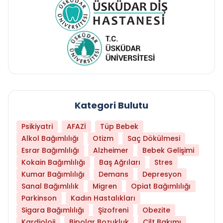
Kategori Bulutu
Psikiyatri
AFAZİ
Tüp Bebek
Alkol Bağımlılığı
Otizm
Saç Dökülmesi
Esrar Bağımlılığı
Alzheimer
Bebek Gelişimi
Kokain Bağımlılığı
Baş Ağrıları
Stres
Kumar Bağımlılığı
Demans
Depresyon
Sanal Bağımlılık
Migren
Opiat Bağımlılığı
Parkinson
Kadın Hastalıkları
Sigara Bağımlılığı
Şizofreni
Obezite
Kardioloji
Bipolar Bozukluk
Cilt Bakımı