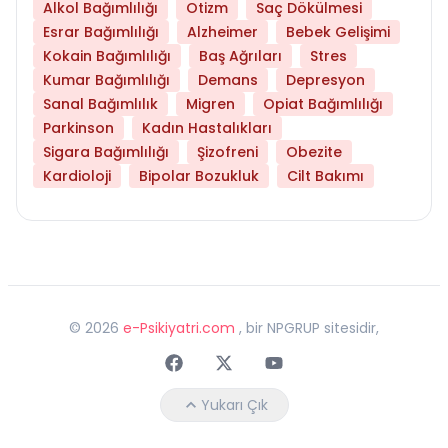
Alkol Bağımlılığı
Otizm
Saç Dökülmesi
Esrar Bağımlılığı
Alzheimer
Bebek Gelişimi
Kokain Bağımlılığı
Baş Ağrıları
Stres
Kumar Bağımlılığı
Demans
Depresyon
Sanal Bağımlılık
Migren
Opiat Bağımlılığı
Parkinson
Kadın Hastalıkları
Sigara Bağımlılığı
Şizofreni
Obezite
Kardioloji
Bipolar Bozukluk
Cilt Bakımı
©
2026
e-Psikiyatri.com
, bir NPGRUP sitesidir,
Faceebok
Twitter
Youtube
Yukarı Çık