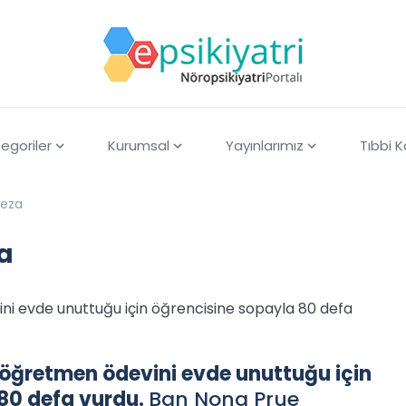
egoriler
Kurumsal
Yayınlarımız
Tıbbi 
ceza
a
ni evde unuttuğu için öğrencisine sopayla 80 defa
 öğretmen ödevini evde unuttuğu için
80 defa vurdu.
Ban Nong Prue