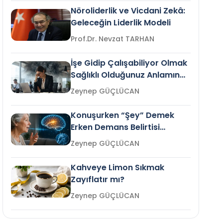
Nöroliderlik ve Vicdani Zekâ:
Geleceğin Liderlik Modeli
Prof.Dr. Nevzat TARHAN
İşe Gidip Çalışabiliyor Olmak
Sağlıklı Olduğunuz Anlamına
Gelir mi?
Zeynep GÜÇLÜCAN
Konuşurken “Şey” Demek
Erken Demans Belirtisi
Olabilir mi?
Zeynep GÜÇLÜCAN
Kahveye Limon Sıkmak
Zayıflatır mı?
Zeynep GÜÇLÜCAN