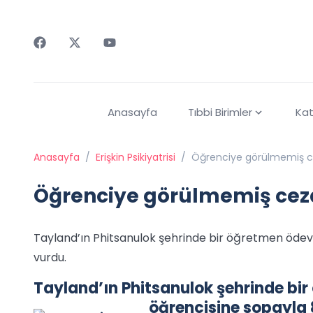
Faceebok
Twitter
Youtube
Anasayfa
Tıbbi Birimler
Kat
Anasayfa
/
Erişkin Psikiyatrisi
/
Öğrenciye görülmemiş 
Öğrenciye görülmemiş cez
Tayland’ın Phitsanulok şehrinde bir öğretmen ödevi
vurdu.
Tayland’ın Phitsanulok şehrinde bir
öğrencisine sopayla 