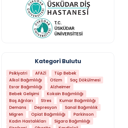
Kategori Bulutu
Psikiyatri
AFAZİ
Tüp Bebek
Alkol Bağımlılığı
Otizm
Saç Dökülmesi
Esrar Bağımlılığı
Alzheimer
Bebek Gelişimi
Kokain Bağımlılığı
Baş Ağrıları
Stres
Kumar Bağımlılığı
Daha Az Protein Tüketmek Yaşlanmayı Yava
Demans
Depresyon
Sanal Bağımlılık
Migren
Opiat Bağımlılığı
Parkinson
Kadın Hastalıkları
Sigara Bağımlılığı