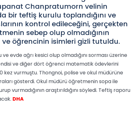
panat Chanpratumorn velinin
a bir teftiş kurulu toplandığını ve
arının kontrol edileceğini, gerçekten
etmenin sebep olup olmadığının
ve öğrencinin isimleri gizli tutuldu.
 ve evde ağrı kesici olup olmadığını sorması üzerine
endisi ve diğer dört öğrenci matematik ödevlerini
 80 kez vurmuştu. Thongnoi, polise ve okul müdürüne
raları gösterdi. Okul müdürü öğretmenin sopa ile
urup vurmadığının araştırıldığını söyledi. Teftiş raporu
acak.
DHA