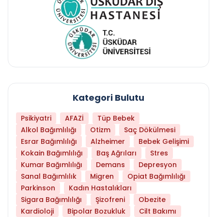
Kategori Bulutu
Psikiyatri
AFAZİ
Tüp Bebek
Alkol Bağımlılığı
Otizm
Saç Dökülmesi
Esrar Bağımlılığı
Alzheimer
Bebek Gelişimi
Kokain Bağımlılığı
Baş Ağrıları
Stres
Kumar Bağımlılığı
Demans
Depresyon
Sanal Bağımlılık
Migren
Opiat Bağımlılığı
Parkinson
Kadın Hastalıkları
Sigara Bağımlılığı
Şizofreni
Obezite
Kardioloji
Bipolar Bozukluk
Cilt Bakımı