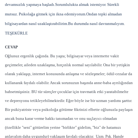
devamsızlık yapmaya başladı.Sorumlulukta almak istemiyor. Sürekli
mutsuz. Psikolağa gitmek için ikna edemiyorum.Ondan tepki almadan
bilgisayardan nasıl uzaklaştırabilirim.Bu durumda nasıl davranmalıyım.
TEŞEKÜRLE
CEVAP
Oğlunuz ergenlik çağında. Bu yaşta; bilgisayar veya internette vakit
geçirmeler, aileden uzaklaşma, hırçınlık normal sayılabilir. Ona bir yetişkin
olarak yaklaşıp, internet konusunda anlaşma ve sözleşmeler; ödül-cezalar da
kullanarak faydalı olabilir. Ancak sorunuzun başında anne-baba ayrılığından
bahsetmişsiniz. BU tür süreçler çocuklar için travmatik etki yaratabilmelte
ve depresyonu tetikleyebilmektedir. Eğer böyle ise bir uzman yardımı şarttır.
Bir psikiyatriste veya psikoloğa götürme fikrinizi elbette oğlunuzla paylaşın
ancak buna karar verme hakkı tanımadan ve onu suçlayıcı olmadan
(özellikle "seni" götürelim yerine "birlikte" gidelim, "biz" de hatamızı
anlayalım daha uygundur) yaklaşım faydalı olacaktır. Uzm. Psk. Hande