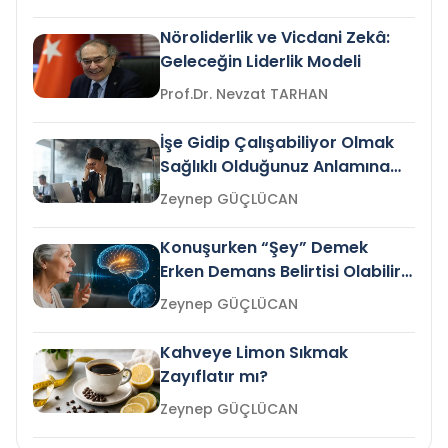
Nöroliderlik ve Vicdani Zekâ:
Geleceğin Liderlik Modeli
Prof.Dr. Nevzat TARHAN
İşe Gidip Çalışabiliyor Olmak
Sağlıklı Olduğunuz Anlamına
Gelir mi?
Zeynep GÜÇLÜCAN
Konuşurken “Şey” Demek
Erken Demans Belirtisi Olabilir
mi?
Zeynep GÜÇLÜCAN
Kahveye Limon Sıkmak
Zayıflatır mı?
Zeynep GÜÇLÜCAN