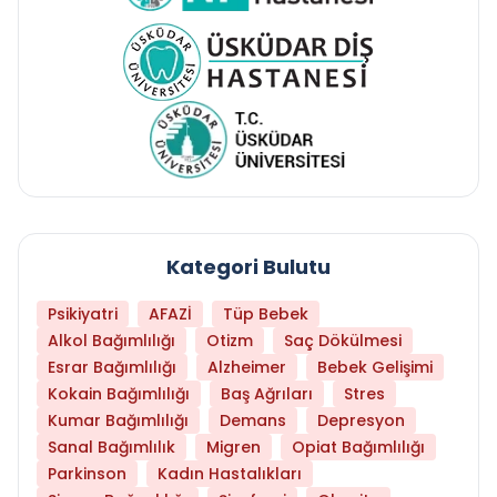
Kategori Bulutu
Psikiyatri
AFAZİ
Tüp Bebek
Alkol Bağımlılığı
Otizm
Saç Dökülmesi
Esrar Bağımlılığı
Alzheimer
Bebek Gelişimi
Kokain Bağımlılığı
Baş Ağrıları
Stres
Kumar Bağımlılığı
Demans
Depresyon
Sanal Bağımlılık
Migren
Opiat Bağımlılığı
Parkinson
Kadın Hastalıkları