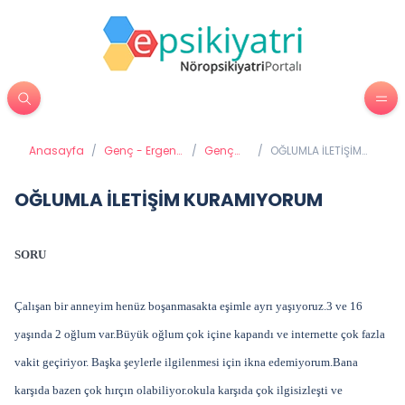
Anasayfa
/
Genç - Ergen
/
Genç
/
OĞLUMLA İLETİŞİM
Psikiyatrisi
Gelişimi
KURAMIYORUM
OĞLUMLA İLETİŞİM KURAMIYORUM
SORU
Çalışan bir anneyim henüz boşanmasakta eşimle ayrı yaşıyoruz.3 ve 16
yaşında 2 oğlum var.Büyük oğlum çok içine kapandı ve internette çok fazla
vakit geçiriyor. Başka şeylerle ilgilenmesi için ikna edemiyorum.Bana
karşıda bazen çok hırçın olabiliyor.okula karşıda çok ilgisizleşti ve