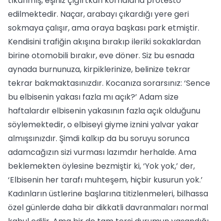
tıkanmış, eşiniz çığırtkan kornalarla protesto
edilmektedir. Naçar, arabayı çıkardığı yere geri
sokmaya çalışır, ama oraya başkası park etmiştir.
Kendisini trafiğin akışına bırakıp ileriki sokaklardan
birine otomobili bırakır, eve döner. Siz bu esnada
aynada burnunuza, kirpiklerinize, belinize tekrar
tekrar bakmaktasınızdır. Kocanıza sorarsınız: ‘Sence
bu elbisenin yakası fazla mı açık?’ Adam size
haftalardır elbisenin yakasının fazla açık olduğunu
söylemektedir, o elbiseyi giyme iznini yalvar yakar
almışsınızdır. Şimdi kalkıp da bu soruyu sorunca
adamcağızın sizi vurması lazımdır herhalde. Ama
beklemekten öylesine bezmiştir ki, ‘Yok yok,’ der,
‘Elbisenin her tarafı muhteşem, hiçbir kusurun yok.’
Kadınların üstlerine başlarına titizlenmeleri, bilhassa
özel günlerde daha bir dikkatli davranmaları normal