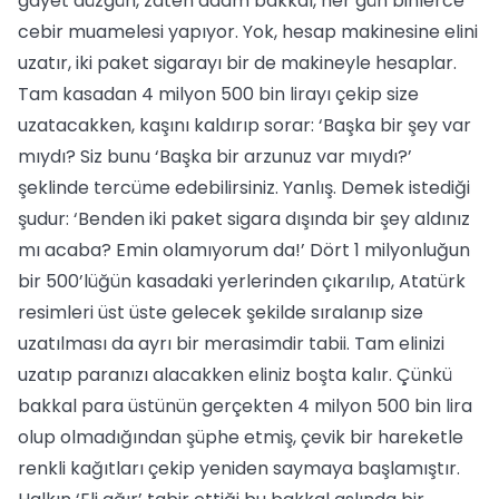
gayet düzgün, zaten adam bakkal, her gün binlerce
cebir muamelesi yapıyor. Yok, hesap makinesine elini
uzatır, iki paket sigarayı bir de makineyle hesaplar.
Tam kasadan 4 milyon 500 bin lirayı çekip size
uzatacakken, kaşını kaldırıp sorar: ‘Başka bir şey var
mıydı? Siz bunu ‘Başka bir arzunuz var mıydı?’
şeklinde tercüme edebilirsiniz. Yanlış. Demek istediği
şudur: ‘Benden iki paket sigara dışında bir şey aldınız
mı acaba? Emin olamıyorum da!’ Dört 1 milyonluğun
bir 500’lüğün kasadaki yerlerinden çıkarılıp, Atatürk
resimleri üst üste gelecek şekilde sıralanıp size
uzatılması da ayrı bir merasimdir tabii. Tam elinizi
uzatıp paranızı alacakken eliniz boşta kalır. Çünkü
bakkal para üstünün gerçekten 4 milyon 500 bin lira
olup olmadığından şüphe etmiş, çevik bir hareketle
renkli kağıtları çekip yeniden saymaya başlamıştır.