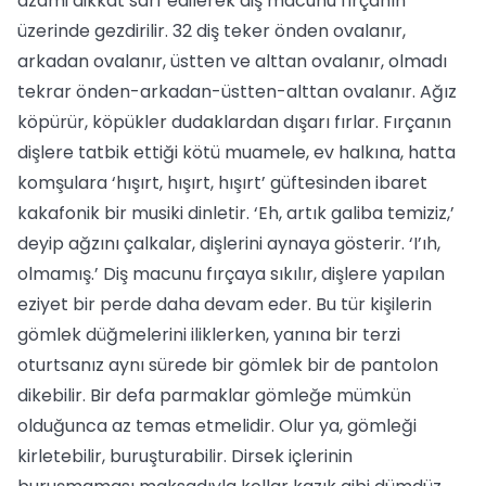
azami dikkat sarf edilerek diş macunu fırçanın
üzerinde gezdirilir. 32 diş teker önden ovalanır,
arkadan ovalanır, üstten ve alttan ovalanır, olmadı
tekrar önden-arkadan-üstten-alttan ovalanır. Ağız
köpürür, köpükler dudaklardan dışarı fırlar. Fırçanın
dişlere tatbik ettiği kötü muamele, ev halkına, hatta
komşulara ‘hışırt, hışırt, hışırt’ güftesinden ibaret
kakafonik bir musiki dinletir. ‘Eh, artık galiba temiziz,’
deyip ağzını çalkalar, dişlerini aynaya gösterir. ‘I’ıh,
olmamış.’ Diş macunu fırçaya sıkılır, dişlere yapılan
eziyet bir perde daha devam eder. Bu tür kişilerin
gömlek düğmelerini iliklerken, yanına bir terzi
oturtsanız aynı sürede bir gömlek bir de pantolon
dikebilir. Bir defa parmaklar gömleğe mümkün
olduğunca az temas etmelidir. Olur ya, gömleği
kirletebilir, buruşturabilir. Dirsek içlerinin