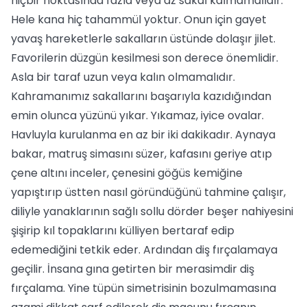
hiçbir noktasında fazla veya az sakal kalmamalıdır.
Hele kana hiç tahammül yoktur. Onun için gayet
yavaş hareketlerle sakalların üstünde dolaşır jilet.
Favorilerin düzgün kesilmesi son derece önemlidir.
Asla bir taraf uzun veya kalın olmamalıdır.
Kahramanımız sakallarını başarıyla kazıdığından
emin olunca yüzünü yıkar. Yıkamaz, iyice ovalar.
Havluyla kurulanma en az bir iki dakikadır. Aynaya
bakar, matruş simasını süzer, kafasını geriye atıp
çene altını inceler, çenesini göğüs kemiğine
yapıştırıp üstten nasıl göründüğünü tahmine çalışır,
diliyle yanaklarının sağlı sollu dörder beşer nahiyesini
şişirip kıl topaklarını külliyen bertaraf edip
edemediğini tetkik eder. Ardından diş fırçalamaya
geçilir. İnsana gına getirten bir merasimdir diş
fırçalama. Yine tüpün simetrisinin bozulmamasına