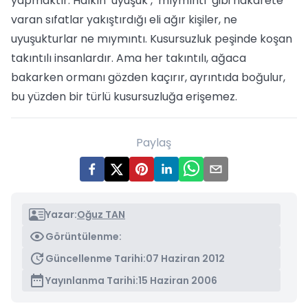
yapmaktır. Halkın ‘uyuşuk’, ‘mıymıntı’ gibi hakarete
varan sıfatlar yakıştırdığı eli ağır kişiler, ne
uyuşukturlar ne mıymıntı. Kusursuzluk peşinde koşan
takıntılı insanlardır. Ama her takıntılı, ağaca
bakarken ormanı gözden kaçırır, ayrıntıda boğulur,
bu yüzden bir türlü kusursuzluğa erişemez.
Paylaş
Yazar:
Oğuz TAN
Görüntülenme:
Güncellenme Tarihi:
07 Haziran 2012
Yayınlanma Tarihi:
15 Haziran 2006