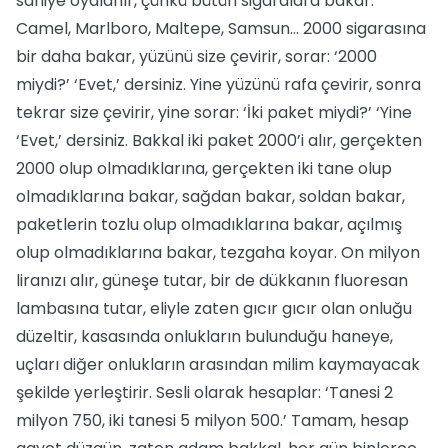
saniye oyalanır, çünkü bütün sigaralara bakar.
Camel, Marlboro, Maltepe, Samsun... 2000 sigarasına
bir daha bakar, yüzünü size çevirir, sorar: ‘2000
miydi?’ ‘Evet,’ dersiniz. Yine yüzünü rafa çevirir, sonra
tekrar size çevirir, yine sorar: ‘İki paket miydi?’ ‘Yine
‘Evet,’ dersiniz. Bakkal iki paket 2000’i alır, gerçekten
2000 olup olmadıklarına, gerçekten iki tane olup
olmadıklarına bakar, sağdan bakar, soldan bakar,
paketlerin tozlu olup olmadıklarına bakar, açılmış
olup olmadıklarına bakar, tezgaha koyar. On milyon
liranızı alır, güneşe tutar, bir de dükkanın fluoresan
lambasına tutar, eliyle zaten gıcır gıcır olan onluğu
düzeltir, kasasında onlukların bulunduğu haneye,
uçları diğer onlukların arasından milim kaymayacak
şekilde yerleştirir. Sesli olarak hesaplar: ‘Tanesi 2
milyon 750, iki tanesi 5 milyon 500.’ Tamam, hesap