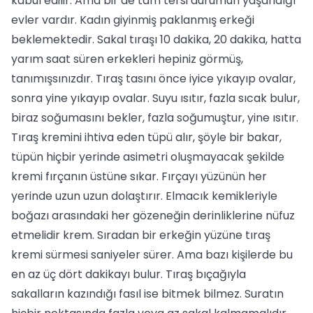
kabul edilir. Ama bir de tam tersi durumun yaşandığı
evler vardır. Kadın giyinmiş paklanmış erkeği
beklemektedir. Sakal tıraşı 10 dakika, 20 dakika, hatta
yarım saat süren erkekleri hepiniz görmüş,
tanımışsınızdır. Tıraş tasını önce iyice yıkayıp ovalar,
sonra yine yıkayıp ovalar. Suyu ısıtır, fazla sıcak bulur,
biraz soğumasını bekler, fazla soğumuştur, yine ısıtır.
Tıraş kremini ihtiva eden tüpü alır, şöyle bir bakar,
tüpün hiçbir yerinde asimetri oluşmayacak şekilde
kremi fırçanın üstüne sıkar. Fırçayı yüzünün her
yerinde uzun uzun dolaştırır. Elmacık kemikleriyle
boğazı arasındaki her gözeneğin derinliklerine nüfuz
etmelidir krem. Sıradan bir erkeğin yüzüne tıraş
kremi sürmesi saniyeler sürer. Ama bazı kişilerde bu
en az üç dört dakikayı bulur. Tıraş bıçağıyla
sakalların kazındığı fasıl ise bitmek bilmez. Suratın