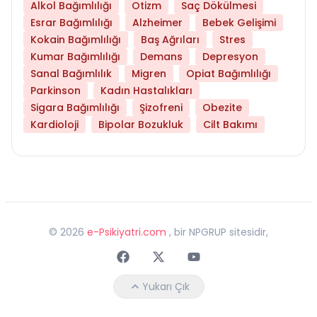
Alkol Bağımlılığı
Otizm
Saç Dökülmesi
Esrar Bağımlılığı
Alzheimer
Bebek Gelişimi
Kokain Bağımlılığı
Baş Ağrıları
Stres
Kumar Bağımlılığı
Demans
Depresyon
Sanal Bağımlılık
Migren
Opiat Bağımlılığı
Parkinson
Kadın Hastalıkları
Sigara Bağımlılığı
Şizofreni
Obezite
Kardioloji
Bipolar Bozukluk
Cilt Bakımı
©
2026
e-Psikiyatri.com
, bir NPGRUP sitesidir,
Faceebok
Twitter
Youtube
Yukarı Çık