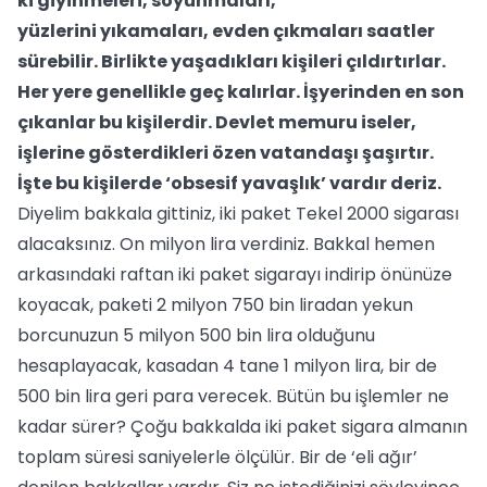
ki giyinmeleri, soyunmaları,
yüzlerini yıkamaları, evden çıkmaları saatler
sürebilir. Birlikte yaşadıkları kişileri çıldırtırlar.
Her yere genellikle geç kalırlar. İşyerinden en son
çıkanlar bu kişilerdir. Devlet memuru iseler,
işlerine gösterdikleri özen vatandaşı şaşırtır.
İşte bu kişilerde ‘obsesif yavaşlık’ vardır deriz.
Diyelim bakkala gittiniz, iki paket Tekel 2000 sigarası
alacaksınız. On milyon lira verdiniz. Bakkal hemen
arkasındaki raftan iki paket sigarayı indirip önünüze
koyacak, paketi 2 milyon 750 bin liradan yekun
borcunuzun 5 milyon 500 bin lira olduğunu
hesaplayacak, kasadan 4 tane 1 milyon lira, bir de
500 bin lira geri para verecek. Bütün bu işlemler ne
kadar sürer? Çoğu bakkalda iki paket sigara almanın
toplam süresi saniyelerle ölçülür. Bir de ‘eli ağır’