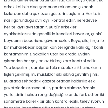
kravat denenebilir. Ardından saç taramaya geçilir. Bu
erkek kel bile olsa, şampuan reklamına çıkacak
kızlardan daha çok özen gösterir saçlarına. Her telin
nasıl göründüğü ayrı ayrı kontrol edilir, neredeyse
her tel ayrı ayrı taranır. Bu tür erkekler
ayakkabılarını da genellikle kendileri boyarlar, çünkü
boyacının becerisine güvenmezler. Boya, cila, fırça ile
bir muharebedir başlar. Kan ter içinde kalır ağır kanlı
kahramanımız. Sakalları uzar bu arada. Evden
çıkmadan her şey en az birkaç kere kontrol edilir.
Tüp kapalı mı, camlar örtülü mü, elektrikli cihazların
fişleri çekilmiş mi, musluklar sıkı sıkıya çevrilmiş mi...
Bu arada sehpadaki gazete oradan kaldırılıp eski
gazetelerin arasına atılır, pardon atılmaz, özenle
yerleştirilir, halıda rengi değiştiği o anda fark edilen iki
santimetre karelik bir alan kontrol edilir, televizyonun