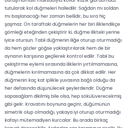
buruşmaması maksadıyla kollar kazık gibi dümdüz
tutularak kol düğmeleri halledilir. Sağdan mı soldan
mı başlanacağı her zaman bellidir, bu sıra hiç
şaşmaz. Ön taraftaki düğmelerin her biri iliklendikçe
gömleği eteğinden çekiştirir ki, düğme ilikteki yerine
iyice otursun. Tabii düğmenin iliğe oturup oturmadığı
da hem gözler göğse yaklaştırılarak hem de bir
aynanın karşısına geçilerek kontrol edilir. Tabii bu
çekiştirme eylemi sırasında iliklerin yırtılmamasına,
düğmelerin kırılmamasına da çok dikkat edilir. Her
düğmenin kaç kat iplikle yuvasına bağlı olduğu da
her defasında düşünülecek şeylerdendir. Düğme
sapasağlam dikilmiş bile olsa, hep sökülüverecekmiş
gibi gelir. Kravatını boynuna geçirir, düğümünün
simetrik olup olmadığı, yakaya iyi oturup oturmadığı
kafayı mütemadiyen kurcalar. Bu arada birkaç