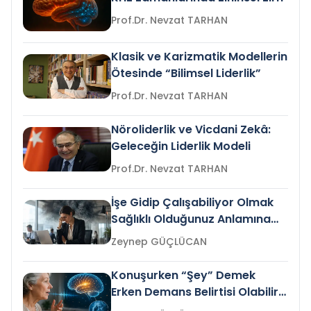
Prof.Dr. Nevzat TARHAN
Klasik ve Karizmatik Modellerin
Ötesinde “Bilimsel Liderlik”
Prof.Dr. Nevzat TARHAN
Nöroliderlik ve Vicdani Zekâ:
Geleceğin Liderlik Modeli
Prof.Dr. Nevzat TARHAN
İşe Gidip Çalışabiliyor Olmak
Sağlıklı Olduğunuz Anlamına
Gelir mi?
Zeynep GÜÇLÜCAN
Konuşurken “Şey” Demek
Erken Demans Belirtisi Olabilir
mi?