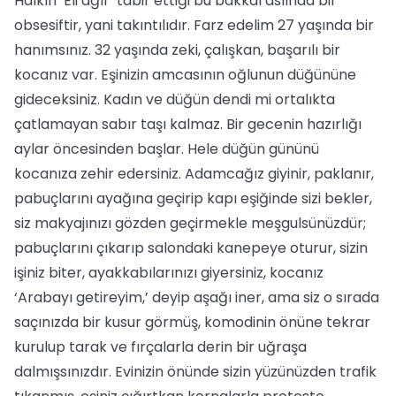
Halkın ‘Eli ağır’ tabir ettiği bu bakkal aslında bir
obsesiftir, yani takıntılıdır. Farz edelim 27 yaşında bir
hanımsınız. 32 yaşında zeki, çalışkan, başarılı bir
kocanız var. Eşinizin amcasının oğlunun düğününe
gideceksiniz. Kadın ve düğün dendi mi ortalıkta
çatlamayan sabır taşı kalmaz. Bir gecenin hazırlığı
aylar öncesinden başlar. Hele düğün gününü
kocanıza zehir edersiniz. Adamcağız giyinir, paklanır,
pabuçlarını ayağına geçirip kapı eşiğinde sizi bekler,
siz makyajınızı gözden geçirmekle meşgulsünüzdür;
pabuçlarını çıkarıp salondaki kanepeye oturur, sizin
işiniz biter, ayakkabılarınızı giyersiniz, kocanız
‘Arabayı getireyim,’ deyip aşağı iner, ama siz o sırada
saçınızda bir kusur görmüş, komodinin önüne tekrar
kurulup tarak ve fırçalarla derin bir uğraşa
dalmışsınızdır. Evinizin önünde sizin yüzünüzden trafik