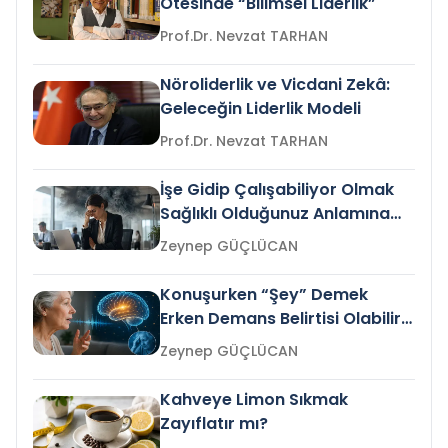
Ötesinde “Bilimsel Liderlik”
Prof.Dr. Nevzat TARHAN
Nöroliderlik ve Vicdani Zekâ:
Geleceğin Liderlik Modeli
Prof.Dr. Nevzat TARHAN
İşe Gidip Çalışabiliyor Olmak
Sağlıklı Olduğunuz Anlamına
Gelir mi?
Zeynep GÜÇLÜCAN
Konuşurken “Şey” Demek
Erken Demans Belirtisi Olabilir
mi?
Zeynep GÜÇLÜCAN
Kahveye Limon Sıkmak
Zayıflatır mı?