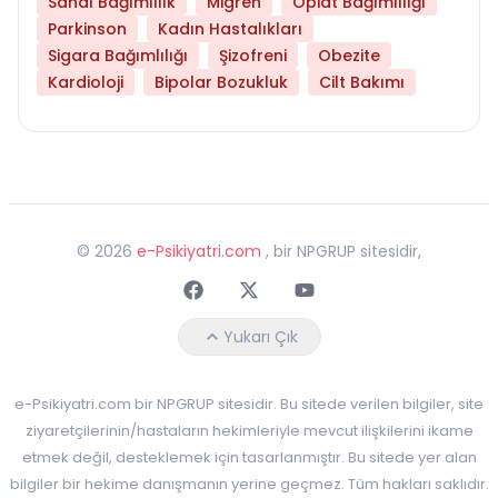
Sanal Bağımlılık
Migren
Opiat Bağımlılığı
Parkinson
Kadın Hastalıkları
Sigara Bağımlılığı
Şizofreni
Obezite
Kardioloji
Bipolar Bozukluk
Cilt Bakımı
©
2026
e-Psikiyatri.com
, bir NPGRUP sitesidir,
Faceebok
Twitter
Youtube
Yukarı Çık
e-Psikiyatri.com bir NPGRUP sitesidir. Bu sitede verilen bilgiler, site
ziyaretçilerinin/hastaların hekimleriyle mevcut ilişkilerini ikame
etmek değil, desteklemek için tasarlanmıştır. Bu sitede yer alan
bilgiler bir hekime danışmanın yerine geçmez. Tüm hakları saklıdır.