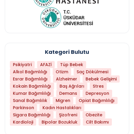
Kategori Bulutu
Psikiyatri
AFAZİ
Tüp Bebek
Alkol Bağımlılığı
Otizm
Saç Dökülmesi
Esrar Bağımlılığı
Alzheimer
Bebek Gelişimi
Kokain Bağımlılığı
Baş Ağrıları
Stres
Kumar Bağımlılığı
Demans
Depresyon
Sanal Bağımlılık
Migren
Opiat Bağımlılığı
Parkinson
Kadın Hastalıkları
Sigara Bağımlılığı
Şizofreni
Obezite
Kardioloji
Bipolar Bozukluk
Cilt Bakımı