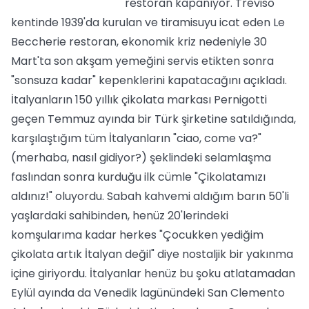
restoran kapanıyor. Treviso
kentinde 1939'da kurulan ve tiramisuyu icat eden Le
Beccherie restoran, ekonomik kriz nedeniyle 30
Mart'ta son akşam yemeğini servis etikten sonra
"sonsuza kadar" kepenklerini kapatacağını açıkladı.
İtalyanların 150 yıllık çikolata markası Pernigotti
geçen Temmuz ayında bir Türk şirketine satıldığında,
karşılaştığım tüm İtalyanların "ciao, come va?"
(merhaba, nasıl gidiyor?) şeklindeki selamlaşma
faslından sonra kurduğu ilk cümle "Çikolatamızı
aldınız!" oluyordu. Sabah kahvemi aldığım barın 50'li
yaşlardaki sahibinden, henüz 20'lerindeki
komşularıma kadar herkes "Çocukken yediğim
çikolata artık İtalyan değil" diye nostaljik bir yakınma
içine giriyordu. İtalyanlar henüz bu şoku atlatamadan
Eylül ayında da Venedik lagünündeki San Clemento