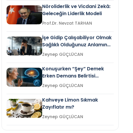
Nöroliderlik ve Vicdani Zekâ:
Geleceğin Liderlik Modeli
Prof.Dr. Nevzat TARHAN
İşe Gidip Çalışabiliyor Olmak
Sağlıklı Olduğunuz Anlamına
Gelir mi?
Zeynep GÜÇLÜCAN
Konuşurken “Şey” Demek
Erken Demans Belirtisi
Olabilir mi?
Zeynep GÜÇLÜCAN
Kahveye Limon Sıkmak
Zayıflatır mı?
Zeynep GÜÇLÜCAN