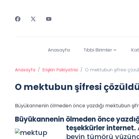
Faceebok
Twitter
Youtube
Anasayfa
Tıbbi Birimler
Kat
Anasayfa
/
Erişkin Psikiyatrisi
/
O mektubun şifresi çözü
O mektubun şifresi çözüld
Büyükannenin ölmeden önce yazdığı mektubun şifres
Büyükannenin ölmeden önce yazdığı
teşekkürler internet.
beyin tümörü yüzünde