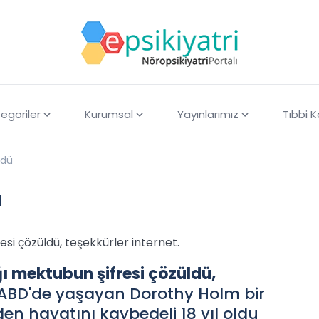
egoriler
Kurumsal
Yayınlarımız
Tıbbi 
ldü
ü
i çözüldü, teşekkürler internet.
 mektubun şifresi çözüldü,
ABD'de yaşayan Dorothy Holm bir
n hayatını kaybedeli 18 yıl oldu