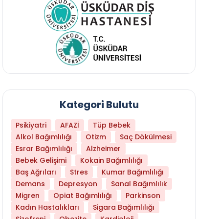
Kategori Bulutu
Psikiyatri
AFAZİ
Tüp Bebek
Alkol Bağımlılığı
Otizm
Saç Dökülmesi
Esrar Bağımlılığı
Alzheimer
Bebek Gelişimi
Kokain Bağımlılığı
Baş Ağrıları
Stres
Kumar Bağımlılığı
Daha Az Protein Tüketmek Yaşlanmayı Yava
Demans
Depresyon
Sanal Bağımlılık
Migren
Opiat Bağımlılığı
Parkinson
Kadın Hastalıkları
Sigara Bağımlılığı