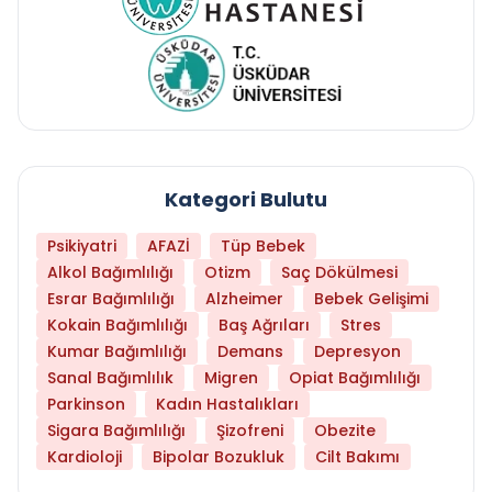
Kategori Bulutu
Psikiyatri
AFAZİ
Tüp Bebek
Alkol Bağımlılığı
Otizm
Saç Dökülmesi
Esrar Bağımlılığı
Alzheimer
Bebek Gelişimi
Kokain Bağımlılığı
Baş Ağrıları
Stres
Kumar Bağımlılığı
Demans
Depresyon
Sanal Bağımlılık
Migren
Opiat Bağımlılığı
Parkinson
Kadın Hastalıkları
Sigara Bağımlılığı
Şizofreni
Obezite
Kardioloji
Bipolar Bozukluk
Cilt Bakımı