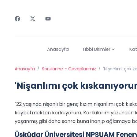
Faceebok
Twitter
Youtube
Anasayfa
Tıbbi Birimler
Kat
Anasayfa
/
Sorularınız - Cevaplarımız
/
'Nişanlımı çok k
'Nişanlımı çok kıskanıyoru
"22 yaşında nişanlı bir genç kızım nişanlımı çok k
kaybetmekten korkuyorum. Korkularım yüzünden ke
yaşanmış gibi daha sonra buna inanıp ağlamaya ba
Üsküdar Üniversitesi NPSUAM Feneryo