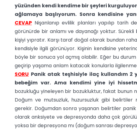
yüzünden kendi kendime bir şeyleri kurguluyo
ağlamaya başlıyorum. Sonra kendisine yans
CEVAP
Nişanlanıp evlilik planları yapılıp tarih 
görünürde bir anlamı ve dayanağı yoktur. Sürekli
kişiyi yıpratır. Karşı taraf doğal olarak bundan raha
kendisiyle ilgili görünüyor. Kişinin kendisine yete
böyle bir sonuca yol açmış olabilir. Eğer bu durum 
geçirip yaşama anlam katacak konularla ilgilenmek d
SORU
Panik atak teşhisiyle ilaç kullandım 2 
bebeğim var. Ama kendimi yine iyi hisse
bozukluğu yineleyen bir bozukluktur, fakat bunun
Doğum ve mutsuzluk, huzursuzluk gibi belirtiler 
gerekir. Doğumdan sonra yaşanan belirtiler panik nöb
olarak anksiyete ve depresyonda daha çok görülü
yoksa bir depresyona mı (doğum sanrası depresyon d