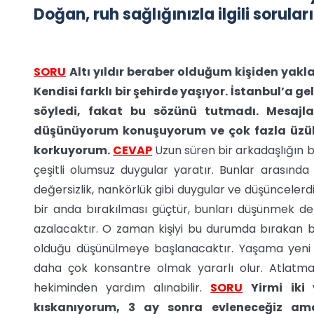
Doğan, ruh sağlığınızla ilgili sorula
SORU
Altı yıldır beraber olduğum kişiden yakl
Kendisi farklı bir şehirde yaşıyor. İstanbul’a 
söyledi, fakat bu sözünü tutmadı. Mesajla 
düşünüyorum konuşuyorum ve çok fazla üzü
korkuyorum.
CEVAP
Uzun süren bir arkadaşlığın b
çeşitli olumsuz duygular yaratır. Bunlar arasında e
değersizlik, nankörlük gibi duygular ve düşüncelerdir.
bir anda bırakılması güçtür, bunları düşünmek de 
azalacaktır. O zaman kişiyi bu durumda bırakan b
olduğu düşünülmeye başlanacaktır. Yaşama yeni 
daha çok konsantre olmak yararlı olur. Atlatma
hekiminden yardım alınabilir.
SORU
Yirmi iki
kıskanıyorum, 3 ay sonra evleneceğiz a