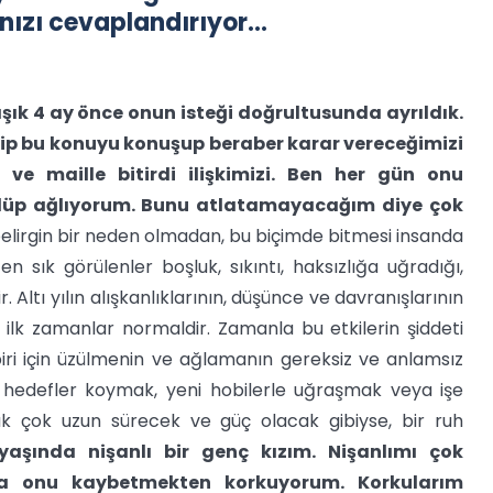
rınızı cevaplandırıyor…
aşık 4 ay önce onun isteği doğrultusunda ayrıldık.
gelip bu konuyu konuşup beraber karar vereceğimizi
ve maille bitirdi ilişkimizi. Ben her gün onu
lüp ağlıyorum. Bunu atlatamayacağım diye çok
elirgin bir neden olmadan, bu biçimde bitmesi insanda
n sık görülenler boşluk, sıkıntı, haksızlığa uğradığı,
 Altı yılın alışkanlıklarının, düşünce ve davranışlarının
ilk zamanlar normaldir. Zamanla bu etkilerin şiddeti
iri için üzülmenin ve ağlamanın gereksiz ve anlamsız
hedefler koymak, yeni hobilerle uğraşmak veya işe
k çok uzun sürecek ve güç olacak gibiyse, bir ruh
 yaşında nişanlı bir genç kızım. Nişanlımı çok
ma onu kaybetmekten korkuyorum. Korkularım