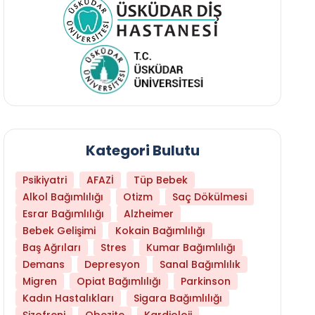
Kategori Bulutu
Psikiyatri
AFAZİ
Tüp Bebek
Alkol Bağımlılığı
Otizm
Saç Dökülmesi
Esrar Bağımlılığı
Alzheimer
Bebek Gelişimi
Kokain Bağımlılığı
Baş Ağrıları
Stres
Kumar Bağımlılığı
Hangi Yaşta Hangi Testi Yaptırmanız Gerekt
Demans
Depresyon
Sanal Bağımlılık
Migren
Opiat Bağımlılığı
Parkinson
Kadın Hastalıkları
Sigara Bağımlılığı