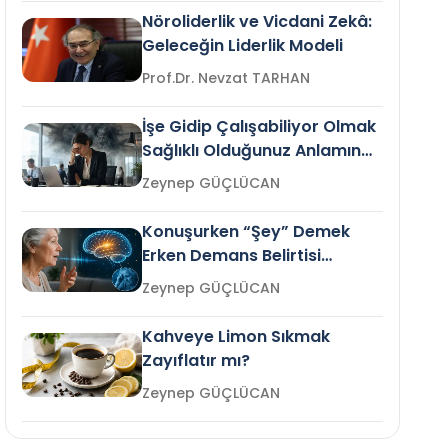
Nöroliderlik ve Vicdani Zekâ:
Geleceğin Liderlik Modeli
Prof.Dr. Nevzat TARHAN
İşe Gidip Çalışabiliyor Olmak
Sağlıklı Olduğunuz Anlamına
Gelir mi?
Zeynep GÜÇLÜCAN
Konuşurken “Şey” Demek
Erken Demans Belirtisi
Olabilir mi?
Zeynep GÜÇLÜCAN
Kahveye Limon Sıkmak
Zayıflatır mı?
Zeynep GÜÇLÜCAN