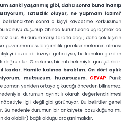
rum sanki yaşanmış gibi, daha sonra buna inanıp
ıtıyorum, tatsızlık oluyor, ne yapmam lazım?
de belirlendikten sonra o kişiyi kaybetme korkusunun
 bu konuyu düşünüp zihinde kuruntularla uğraşmak da
tsız olur. Bu durum karşı tarafla değil, daha çok kişinin
rince güvenmemesi, bağımlılık gereksinmelerinin olması
ilişkiyi bozacak düzeye getirdiyse, bu konuları gözden
oğru olur. Gerekirse, bir ruh hekimiyle görüşülebilir.
yıl kadar. Hamile kalınca bıraktım. On dört aylık
tmiyorum, mutsuzum, huzursuzum.
CEVAP
Panik
 ne zaman yeniden ortaya çıkacağı önceden bilinemez.
nedeniyle durumun ayrıntılı olarak değerlendirilmesi
etiyle ilgili değil gibi görünüyor. Bu belirtiler genel
r. Bu nedenle durumun bir anksiyete bozukluğuna mı,
a olabilir) bağlı olduğu araştırılmalıdır.