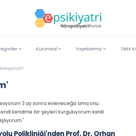
egoriler
Kurumsal
Yayınlarımız
Tıbbi 
ıskanıyorum'
m'
ıskanıyorum 3 ay sonra evleneceğiz ama onu
ndi kendime bir şeyleri kurguluyorum sanki
şlıyorum."
lu Polikliniği'nden Prof. Dr. Orhan