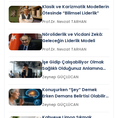
Klasik ve Karizmatik Modellerin
Ötesinde “Bilimsel Liderlik”
Prof.Dr. Nevzat TARHAN
Nöroliderlik ve Vicdani Zekâ:
Geleceğin Liderlik Modeli
Prof.Dr. Nevzat TARHAN
İşe Gidip Çalışabiliyor Olmak
Sağlıklı Olduğunuz Anlamına
Gelir mi?
Zeynep GÜÇLÜCAN
Konuşurken “Şey” Demek
Erken Demans Belirtisi Olabilir
mi?
Zeynep GÜÇLÜCAN
Kahveye Limon Sıkmak