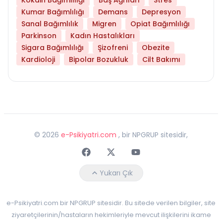
Kumar Bağımlılığı
Demans
Depresyon
Sanal Bağımlılık
Migren
Opiat Bağımlılığı
Parkinson
Kadın Hastalıkları
Sigara Bağımlılığı
Şizofreni
Obezite
Kardioloji
Bipolar Bozukluk
Cilt Bakımı
©
2026
e-Psikiyatri.com
, bir NPGRUP sitesidir,
Faceebok
Twitter
Youtube
Yukarı Çık
e-Psikiyatri.com bir NPGRUP sitesidir. Bu sitede verilen bilgiler, site
ziyaretçilerinin/hastaların hekimleriyle mevcut ilişkilerini ikame