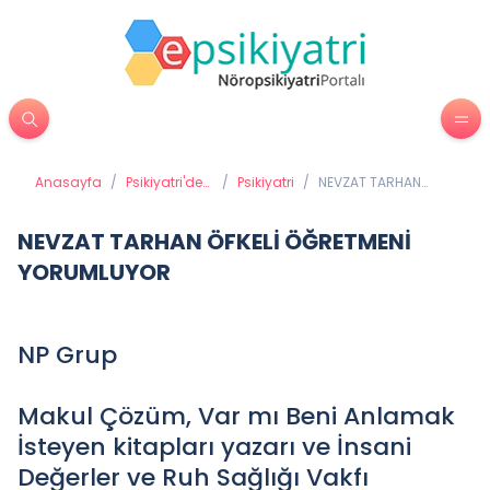
Anasayfa
/
Psikiyatri'de
/
Psikiyatri
/
NEVZAT TARHAN
Tedavi
ÖFKELİ ÖĞRETMENİ
Yöntemleri
YORUMLUYOR
NEVZAT TARHAN ÖFKELİ ÖĞRETMENİ
YORUMLUYOR
NP Grup
Makul Çözüm, Var mı Beni Anlamak
İsteyen kitapları yazarı ve İnsani
Değerler ve Ruh Sağlığı Vakfı