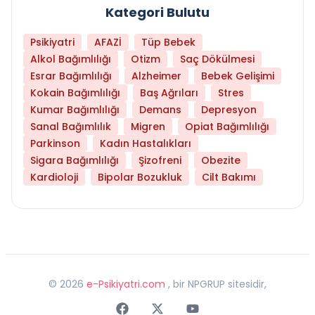
Kategori Bulutu
Psikiyatri
AFAZİ
Tüp Bebek
Alkol Bağımlılığı
Otizm
Saç Dökülmesi
Esrar Bağımlılığı
Alzheimer
Bebek Gelişimi
Kokain Bağımlılığı
Baş Ağrıları
Stres
Kumar Bağımlılığı
Demans
Depresyon
Sanal Bağımlılık
Migren
Opiat Bağımlılığı
Parkinson
Kadın Hastalıkları
Sigara Bağımlılığı
Şizofreni
Obezite
Kardioloji
Bipolar Bozukluk
Cilt Bakımı
©
2026
e-Psikiyatri.com
, bir NPGRUP sitesidir,