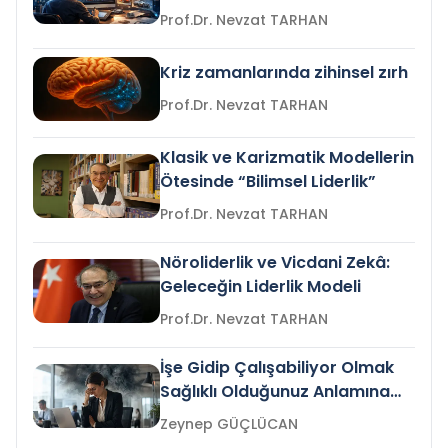
Prof.Dr. Nevzat TARHAN
Kriz zamanlarında zihinsel zırh
Prof.Dr. Nevzat TARHAN
Klasik ve Karizmatik Modellerin
Ötesinde “Bilimsel Liderlik”
Prof.Dr. Nevzat TARHAN
Nöroliderlik ve Vicdani Zekâ:
Geleceğin Liderlik Modeli
Prof.Dr. Nevzat TARHAN
İşe Gidip Çalışabiliyor Olmak
Sağlıklı Olduğunuz Anlamına
Gelir mi?
Zeynep GÜÇLÜCAN