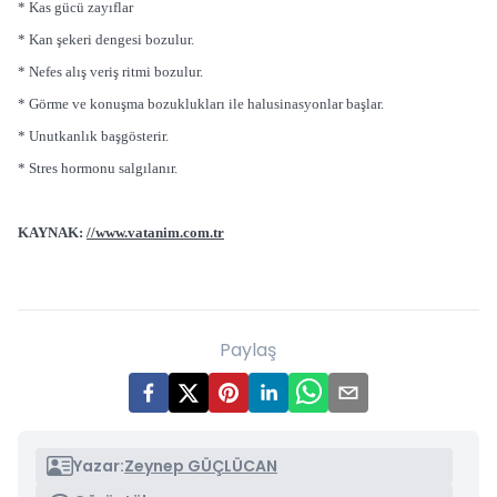
* Kas gücü zayıflar
* Kan şekeri dengesi bozulur.
* Nefes alış veriş ritmi bozulur.
* Görme ve konuşma bozuklukları ile halusinasyonlar başlar.
* Unutkanlık başgösterir.
* Stres hormonu salgılanır.
KAYNAK:
//www.vatanim.com.tr
Paylaş
Yazar:
Zeynep GÜÇLÜCAN