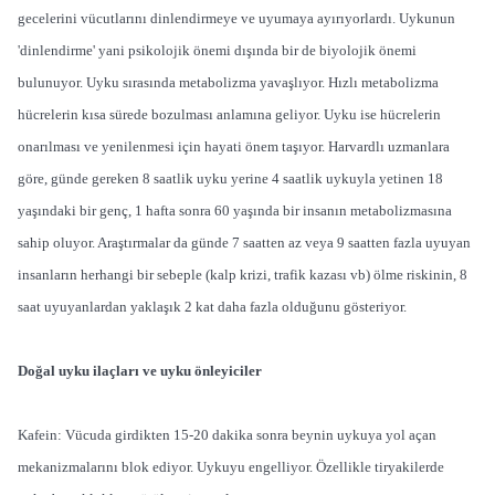
gecelerini vücutlarını dinlendirmeye ve uyumaya ayırıyorlardı. Uykunun
'dinlendirme' yani psikolojik önemi dışında bir de biyolojik önemi
bulunuyor. Uyku sırasında metabolizma yavaşlıyor. Hızlı metabolizma
hücrelerin kısa sürede bozulması anlamına geliyor. Uyku ise hücrelerin
onarılması ve yenilenmesi için hayati önem taşıyor. Harvardlı uzmanlara
göre, günde gereken 8 saatlik uyku yerine 4 saatlik uykuyla yetinen 18
yaşındaki bir genç, 1 hafta sonra 60 yaşında bir insanın metabolizmasına
sahip oluyor. Araştırmalar da günde 7 saatten az veya 9 saatten fazla uyuyan
insanların herhangi bir sebeple (kalp krizi, trafik kazası vb) ölme riskinin, 8
saat uyuyanlardan yaklaşık 2 kat daha fazla olduğunu gösteriyor.
Doğal uyku ilaçları ve uyku önleyiciler
Kafein: Vücuda girdikten 15-20 dakika sonra beynin uykuya yol açan
mekanizmalarını blok ediyor. Uykuyu engelliyor. Özellikle tiryakilerde