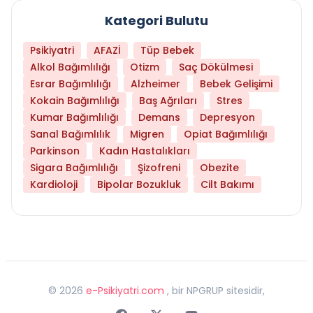
Kategori Bulutu
Psikiyatri
AFAZİ
Tüp Bebek
Alkol Bağımlılığı
Otizm
Saç Dökülmesi
Esrar Bağımlılığı
Alzheimer
Bebek Gelişimi
Kokain Bağımlılığı
Baş Ağrıları
Stres
Kumar Bağımlılığı
Demans
Depresyon
Sanal Bağımlılık
Migren
Opiat Bağımlılığı
Parkinson
Kadın Hastalıkları
Sigara Bağımlılığı
Şizofreni
Obezite
Kardioloji
Bipolar Bozukluk
Cilt Bakımı
©
2026
e-Psikiyatri.com
, bir NPGRUP sitesidir,