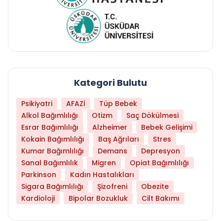
Kategori Bulutu
Psikiyatri
AFAZİ
Tüp Bebek
Alkol Bağımlılığı
Otizm
Saç Dökülmesi
Esrar Bağımlılığı
Alzheimer
Bebek Gelişimi
Kokain Bağımlılığı
Baş Ağrıları
Stres
Kumar Bağımlılığı
Demans
Depresyon
Sanal Bağımlılık
Migren
Opiat Bağımlılığı
Parkinson
Kadın Hastalıkları
Sigara Bağımlılığı
Şizofreni
Obezite
Kardioloji
Bipolar Bozukluk
Cilt Bakımı