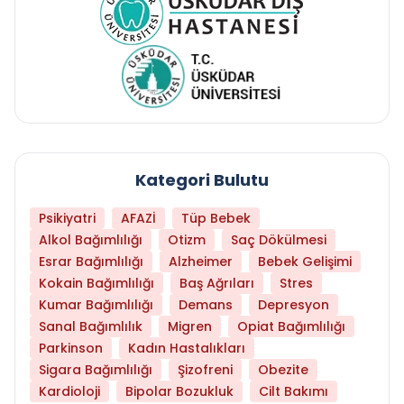
Kategori Bulutu
Psikiyatri
AFAZİ
Tüp Bebek
Alkol Bağımlılığı
Otizm
Saç Dökülmesi
Esrar Bağımlılığı
Alzheimer
Bebek Gelişimi
Kokain Bağımlılığı
Baş Ağrıları
Stres
Kumar Bağımlılığı
Demans
Depresyon
Sanal Bağımlılık
Migren
Opiat Bağımlılığı
Parkinson
Kadın Hastalıkları
Sigara Bağımlılığı
Şizofreni
Obezite
Kardioloji
Bipolar Bozukluk
Cilt Bakımı