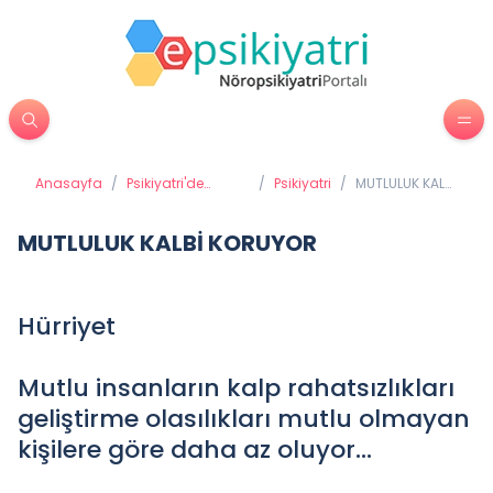
Anasayfa
/
Psikiyatri'de
/
Psikiyatri
/
MUTLULUK KALBİ
Tedavi Yöntemleri
KORUYOR
MUTLULUK KALBİ KORUYOR
Hürriyet
Mutlu insanların kalp rahatsızlıkları
geliştirme olasılıkları mutlu olmayan
kişilere göre daha az oluyor...