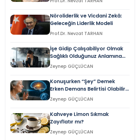
Prof.Dr. Nevzat TARHAN
Nöroliderlik ve Vicdani Zekâ:
Geleceğin Liderlik Modeli
Prof.Dr. Nevzat TARHAN
İşe Gidip Çalışabiliyor Olmak
Sağlıklı Olduğunuz Anlamına
Gelir mi?
Zeynep GÜÇLÜCAN
Konuşurken “Şey” Demek
Erken Demans Belirtisi Olabilir
mi?
Zeynep GÜÇLÜCAN
Kahveye Limon Sıkmak
Zayıflatır mı?
Zeynep GÜÇLÜCAN