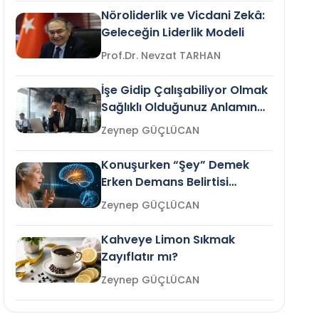
Nöroliderlik ve Vicdani Zekâ:
Geleceğin Liderlik Modeli
Prof.Dr. Nevzat TARHAN
İşe Gidip Çalışabiliyor Olmak
Sağlıklı Olduğunuz Anlamına
Gelir mi?
Zeynep GÜÇLÜCAN
Konuşurken “Şey” Demek
Erken Demans Belirtisi
Olabilir mi?
Zeynep GÜÇLÜCAN
Kahveye Limon Sıkmak
Zayıflatır mı?
Zeynep GÜÇLÜCAN