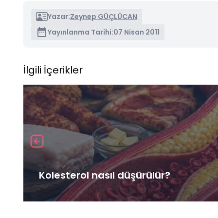
Yazar:
Zeynep GÜÇLÜCAN
Yayınlanma Tarihi:
07 Nisan 2011
İlgili İçerikler
Kolesterol nasıl düşürülür?