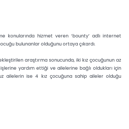
me konularında hizmet veren ‘bounty’ adlı internet
ız çocuğu bulunanlar olduğunu ortaya çıkardı.
çekleştirilen araştırma sonucunda, iki kız çocuğunun az
şlerine yardım ettiği ve ailelerine bağlı oldukları için
z ailelerin ise 4 kız çocuğuna sahip aileler olduğu