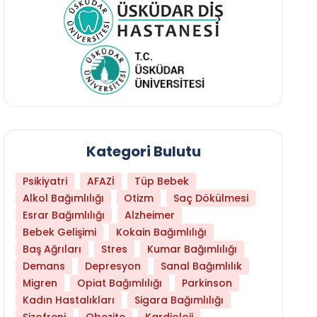
Kategori Bulutu
Psikiyatri
AFAZİ
Tüp Bebek
Alkol Bağımlılığı
Otizm
Saç Dökülmesi
Esrar Bağımlılığı
Alzheimer
Bebek Gelişimi
Kokain Bağımlılığı
Baş Ağrıları
Stres
Kumar Bağımlılığı
Daha Az Protein Tüketmek Yaşlanmayı Yava
Demans
Depresyon
Sanal Bağımlılık
Migren
Opiat Bağımlılığı
Parkinson
Kadın Hastalıkları
Sigara Bağımlılığı