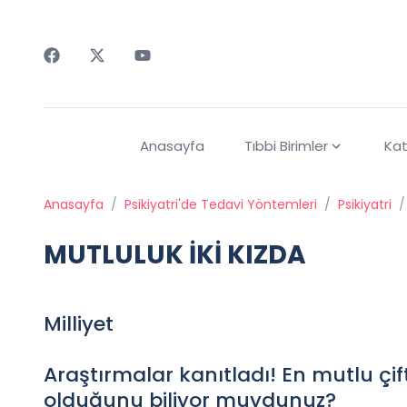
Faceebok
Twitter
Youtube
Anasayfa
Tıbbi Birimler
Kat
Anasayfa
/
Psikiyatri'de Tedavi Yöntemleri
/
Psikiyatri
/
MUTLULUK İKİ KIZDA
Milliyet
Araştırmalar kanıtladı! En mutlu çif
olduğunu biliyor muydunuz?