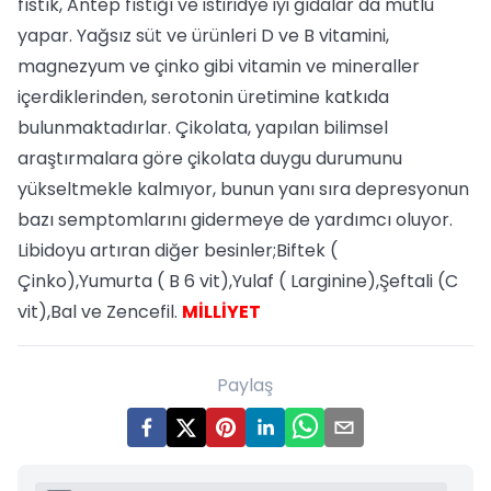
fıstık, Antep fıstığı ve istiridye iyi gıdalar da mutlu
yapar. Yağsız süt ve ürünleri D ve B vitamini,
magnezyum ve çinko gibi vitamin ve mineraller
içerdiklerinden, serotonin üretimine katkıda
bulunmaktadırlar. Çikolata, yapılan bilimsel
araştırmalara göre çikolata duygu durumunu
yükseltmekle kalmıyor, bunun yanı sıra depresyonun
bazı semptomlarını gidermeye de yardımcı oluyor.
Libidoyu artıran diğer besinler;Biftek (
Çinko),Yumurta ( B 6 vit),Yulaf ( Larginine),Şeftali (C
vit),Bal ve Zencefil.
MİLLİYET
Paylaş