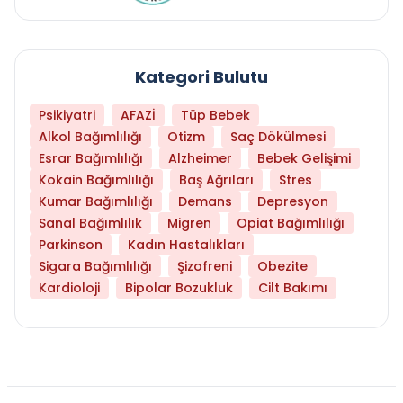
Kategori Bulutu
Psikiyatri
AFAZİ
Tüp Bebek
Alkol Bağımlılığı
Otizm
Saç Dökülmesi
Esrar Bağımlılığı
Alzheimer
Bebek Gelişimi
Kokain Bağımlılığı
Baş Ağrıları
Stres
Kumar Bağımlılığı
Demans
Depresyon
Sanal Bağımlılık
Migren
Opiat Bağımlılığı
Parkinson
Kadın Hastalıkları
Sigara Bağımlılığı
Şizofreni
Obezite
Kardioloji
Bipolar Bozukluk
Cilt Bakımı