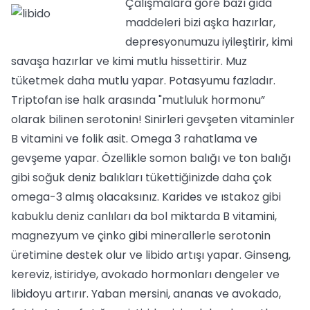
Çalışmalara göre bazı gıda
maddeleri bizi aşka hazırlar,
depresyonumuzu iyileştirir, kimi
savaşa hazırlar ve kimi mutlu hissettirir. Muz
tüketmek daha mutlu yapar. Potasyumu fazladır.
Triptofan ise halk arasında "mutluluk hormonu”
olarak bilinen serotonin! Sinirleri gevşeten vitaminler
B vitamini ve folik asit. Omega 3 rahatlama ve
gevşeme yapar. Özellikle somon balığı ve ton balığı
gibi soğuk deniz balıkları tükettiğinizde daha çok
omega-3 almış olacaksınız. Karides ve ıstakoz gibi
kabuklu deniz canlıları da bol miktarda B vitamini,
magnezyum ve çinko gibi minerallerle serotonin
üretimine destek olur ve libido artışı yapar. Ginseng,
kereviz, istiridye, avokado hormonları dengeler ve
libidoyu artırır. Yaban mersini, ananas ve avokado,