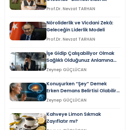
Prof.Dr. Nevzat TARHAN
Nöroliderlik ve Vicdani Zekâ:
Geleceğin Liderlik Modeli
Prof.Dr. Nevzat TARHAN
İşe Gidip Çalışabiliyor Olmak
Sağlıklı Olduğunuz Anlamına
Gelir mi?
Zeynep GÜÇLÜCAN
Konuşurken “Şey” Demek
Erken Demans Belirtisi Olabilir
mi?
Zeynep GÜÇLÜCAN
Kahveye Limon Sıkmak
Zayıflatır mı?