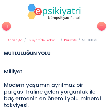
Anasayfa
/
Psikiyatri'de Tedavi
/
Psikiyatri
/
MUTLULUĞUN
Yöntemleri
YOLU
MUTLULUĞUN YOLU
Milliyet
Modern yaşamın ayrılmaz bir
parçası haline gelen yorgunluk ile
baş etmenin en önemli yolu mineral
takviyesi.