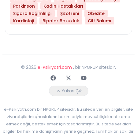
Parkinson
Kadın Hastalıkları
Sigara Bağımlılığı
Şizofreni
Obezite
Kardioloji
Bipolar Bozukluk
Cilt Bakımı
©
2026
e-Psikiyatri.com
, bir NPGRUP sitesidir,
Faceebok
Twitter
Youtube
Yukarı Çık
e-Psikiyatri.com bir NPGRUP sitesidir. Bu sitede verilen bilgiler, site
ziyaretçilerinin/hastaların hekimleriyle mevcut ilişkilerini ikame
etmek değil, desteklemek için tasarlanmıştır. Bu sitede yer alan
bilgiler bir hekime danışmanın yerine geçmez. Tüm hakları saklıdır.