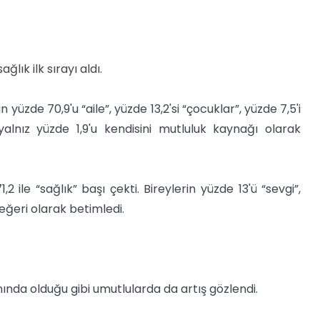
lık ilk sırayı aldı.
yüzde 70,9'u “aile”, yüzde 13,2'si “çocuklar”, yüzde 7,5'i
yalnız yüzde 1,9'u kendisini mutluluk kaynağı olarak
ile “sağlık” başı çekti. Bireylerin yüzde 13'ü “sevgi”,
değeri olarak betimledi.
ında olduğu gibi umutlularda da artış gözlendi.