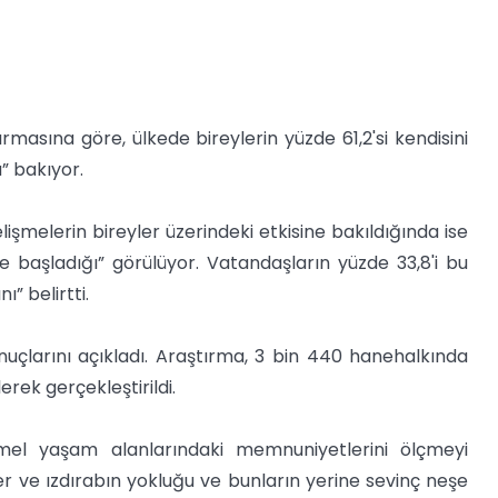
ırmasına göre, ülkede bireylerin yüzde 61,2'si kendisini
” bakıyor.
şmelerin bireyler üzerindeki etkisine bakıldığında ise
 başladığı” görülüyor. Vatandaşların yüzde 33,8'i bu
ı” belirtti.
uçlarını açıkladı. Araştırma, 3 bin 440 hanehalkında
erek gerçekleştirildi.
emel yaşam alanlarındaki memnuniyetlerini ölçmeyi
r ve ızdırabın yokluğu ve bunların yerine sevinç neşe