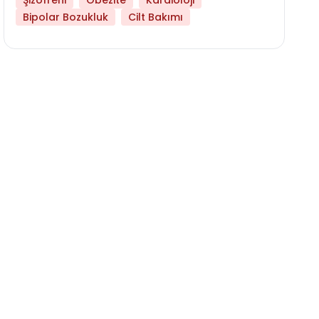
Şizofreni
Obezite
Kardioloji
Bipolar Bozukluk
Cilt Bakımı