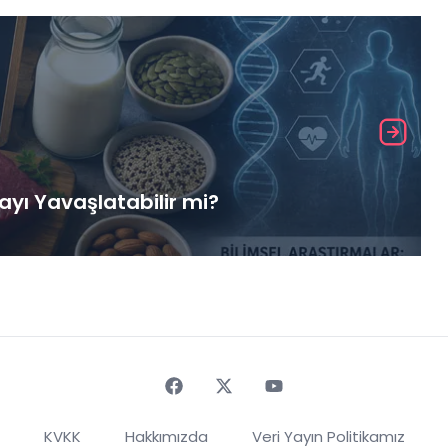
yı Yavaşlatabilir mi?
Faceebok
Twitter
Youtube
KVKK
Hakkımızda
Veri Yayın Politikamız