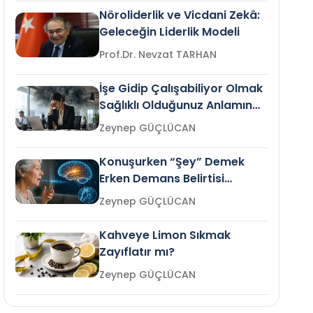
Nöroliderlik ve Vicdani Zekâ:
Geleceğin Liderlik Modeli
Prof.Dr. Nevzat TARHAN
İşe Gidip Çalışabiliyor Olmak
Sağlıklı Olduğunuz Anlamına
Gelir mi?
Zeynep GÜÇLÜCAN
Konuşurken “Şey” Demek
Erken Demans Belirtisi
Olabilir mi?
Zeynep GÜÇLÜCAN
Kahveye Limon Sıkmak
Zayıflatır mı?
Zeynep GÜÇLÜCAN