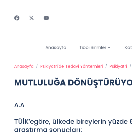
Faceebok
Twitter
Youtube
Anasayfa
Tıbbi Birimler
Kat
Anasayfa
/
Psikiyatri'de Tedavi Yöntemleri
/
Psikiyatri
/
MUTLULUĞA DÖNÜŞTÜRÜY
A.A
TÜİK’egöre, ülkede bireylerin yüzde 61
araştırma sonuçları: