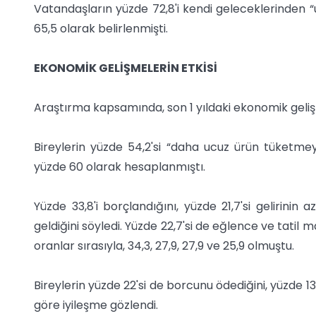
Vatandaşların yüzde 72,8'i kendi geleceklerinden “u
65,5 olarak belirlenmişti.
EKONOMİK GELİŞMELERİN ETKİSİ
Araştırma kapsamında, son 1 yıldaki ekonomik gelişme
Bireylerin yüzde 54,2'si “daha ucuz ürün tüketmey
yüzde 60 olarak hesaplanmıştı.
Yüzde 33,8'i borçlandığını, yüzde 21,7'si gelirinin
geldiğini söyledi. Yüzde 22,7'si de eğlence ve tatil mas
oranlar sırasıyla, 34,3, 27,9, 27,9 ve 25,9 olmuştu.
Bireylerin yüzde 22'si de borcunu ödediğini, yüzde 13,1'
göre iyileşme gözlendi.