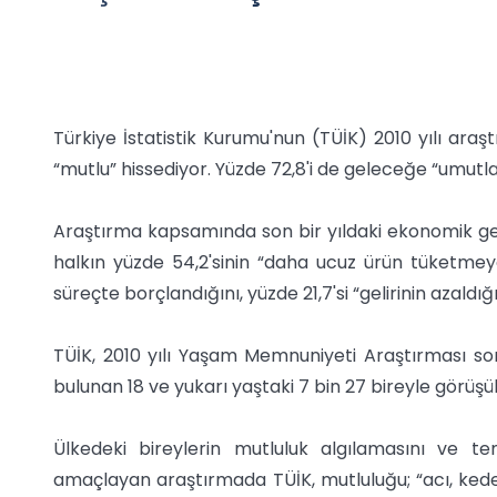
Türkiye İstatistik Kurumu'nun (TÜİK) 2010 yılı araşt
“mutlu” hissediyor. Yüzde 72,8'i de geleceğe “umutla
Araştırma kapsamında son bir yıldaki ekonomik geli
halkın yüzde 54,2'sinin “daha ucuz ürün tüketmeye
süreçte borçlandığını, yüzde 21,7'si “gelirinin azaldığın
TÜİK, 2010 yılı Yaşam Memnuniyeti Araştırması son
bulunan 18 ve yukarı yaştaki 7 bin 27 bireyle görüşül
Ülkedeki bireylerin mutluluk algılamasını ve t
amaçlayan araştırmada TÜİK, mutluluğu; “acı, kede