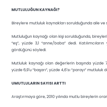
MUTLULUĞUN KAYNAĞI?
Bireylere mutluluk kaynakları sorulduğunda aile ve sağ
Mutluluğun kaynağı olan kişi sorulduğunda, bireylerin 
“eş”, yüzde 3,1 “anne/baba” dedi. Katılımcıların 
gördüğünü söyledi.
Mutluluk kaynağı olan değerlerin başında yüzde 71,2 
yüzde 6,9'u “başarı”, yüzde 4,6'sı “parayı” mutluluk 
UMUTLULARIN SAYISI ARTTI
Araştırmaya göre, 2010 yılında mutlu bireylerin oran