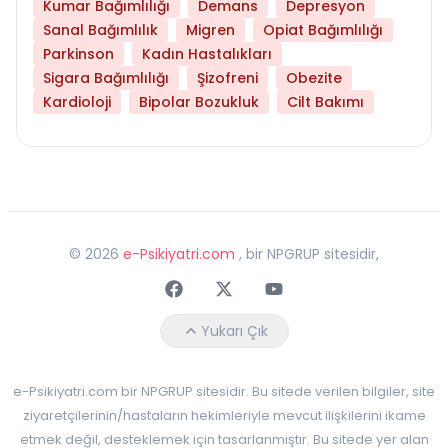
Kumar Bağımlılığı
Demans
Depresyon
Sanal Bağımlılık
Migren
Opiat Bağımlılığı
Parkinson
Kadın Hastalıkları
Sigara Bağımlılığı
Şizofreni
Obezite
Kardioloji
Bipolar Bozukluk
Cilt Bakımı
©
2026
e-Psikiyatri.com
, bir NPGRUP sitesidir,
Faceebok
Twitter
Youtube
Yukarı Çık
e-Psikiyatri.com bir NPGRUP sitesidir. Bu sitede verilen bilgiler, site
ziyaretçilerinin/hastaların hekimleriyle mevcut ilişkilerini ikame
etmek değil, desteklemek için tasarlanmıştır. Bu sitede yer alan