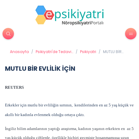
Anasayfa
/
Psikiyatri'de Tedavi
/
Psikiyatri
/
MUTLU BİR
Yöntemleri
EVLİLİK İÇİN
MUTLU BİR EVLİLİK İÇİN
REUTERS
Erkekler için mutlu bir evliliğin sırrının, kendilerinden en az 5 yaş küçük ve
akıllı bir kadınla evlenmek olduğu ortaya çıktı.
İngiliz bilim adamlarının yaptığı araştırma, kadının yaşının erkekten en az 5
yaş küçük olduğu çiftlerde, özellikle hiçbiri geçmişte boşanmamışsa uzun